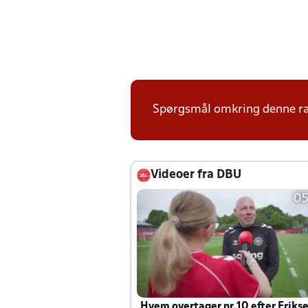
Spørgsmål omkring denne ræk
Videoer fra DBU
05
Hvem overtager nr.10 efter Eriks