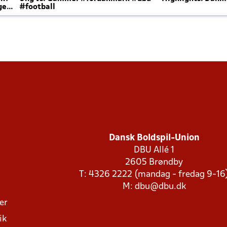
ger
#football
Dansk Boldspil-Union
DBU Allé 1
2605 Brøndby
T: 4326 2222 (mandag - fredag 9-16
M:
dbu@dbu.dk
ger
ik