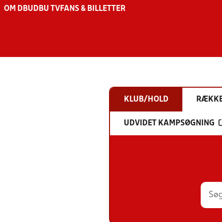
OM DBU
DBU TV
FANS & BILLETTER
KLUB/HOLD
RÆKK
UDVIDET KAMPSØGNING