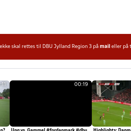
ke skal rettes til DBU Jylland Region 3 på
mail
eller på 
:11
00:19
en?
Ung vs. Gammel #fordanmark #dbu
Highlights: Danma