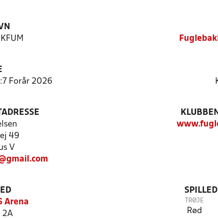
VN
n KFUM
Fuglebak
E
:7 Forår 2026
TADRESSE
KLUBBEN
elsen
www.fugl
vej 49
us V
@gmail.com
TED
SPILLE
TRØJE
S Arena
Rød
 2A