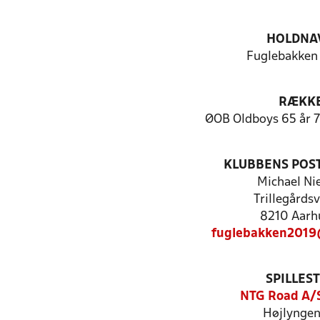
HOLDNA
Fuglebakke
RÆKK
ØOB Oldboys 65 år 7
KLUBBENS POS
Michael Ni
Trillegårds
8210 Aarh
fuglebakken2019
SPILLES
NTG Road A/
Højlyngen