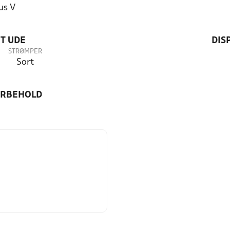
us V
T UDE
DIS
STRØMPER
Sort
ORBEHOLD