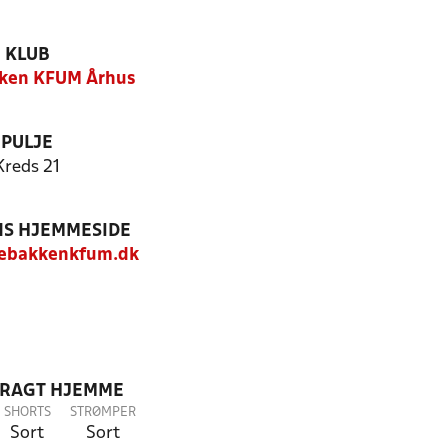
KLUB
ken KFUM Århus
PULJE
Kreds 21
S HJEMMESIDE
ebakkenkfum.dk
DRAGT HJEMME
SHORTS
STRØMPER
Sort
Sort