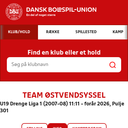
Hvad vil du søge efter?
KLUB/HOLD
RÆKKE
SPILLESTED
KAMP
INDHOLD OG NYHEDER
Find en klub eller et hold
STILLINGER, RESULTATER, KLUBBER OG
HOLD
TEAM ØSTVENDSYSSEL
U19 Drenge Liga 1 (2007-08) 11:11 - forår 2026, Pulje
301