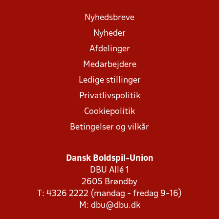
Nyhedsbreve
Nyheder
Afdelinger
Medarbejdere
Ledige stillinger
Privatlivspolitik
Cookiepolitik
Betingelser og vilkår
Dansk Boldspil-Union
DBU Allé 1
2605 Brøndby
T: 4326 2222 (mandag - fredag 9-16)
M:
dbu@dbu.dk