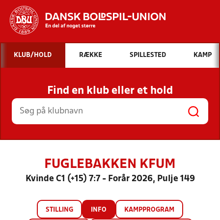
Hvad vil du søge efter?
KLUB/HOLD
RÆKKE
SPILLESTED
KAMP
INDHOLD OG NYHEDER
Find en klub eller et hold
STILLINGER, RESULTATER, KLUBBER OG
HOLD
FUGLEBAKKEN KFUM
Kvinde C1 (+15) 7:7 - Forår 2026, Pulje 149
STILLING
INFO
KAMPPROGRAM