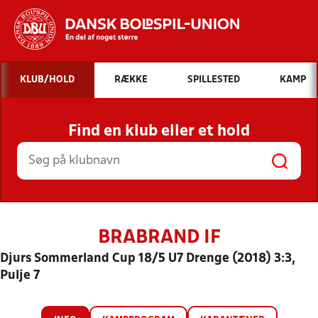
Hvad vil du søge efter?
KLUB/HOLD
RÆKKE
SPILLESTED
KAMP
INDHOLD OG NYHEDER
Find en klub eller et hold
STILLINGER, RESULTATER, KLUBBER OG
HOLD
BRABRAND IF
Djurs Sommerland Cup 18/5 U7 Drenge (2018) 3:3,
Pulje 7