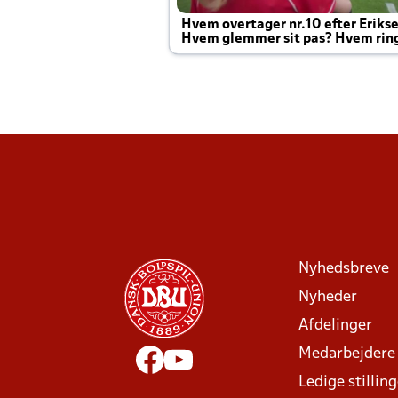
Hvem overtager nr.10 efter Eriks
Hvem glemmer sit pas? Hvem rin
Joachim altid til efter kampe?
Nyhedsbreve
Nyheder
Afdelinger
Medarbejdere
Ledige stillin