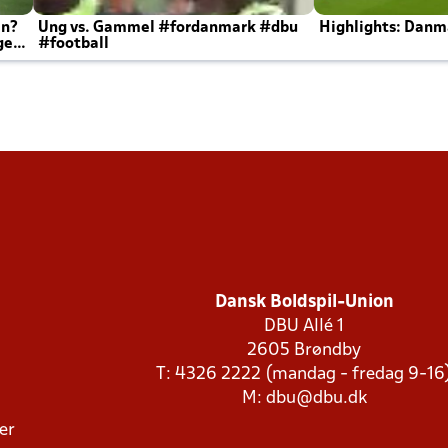
en?
Ung vs. Gammel #fordanmark #dbu
Highlights: Danma
ger
#football
Dansk Boldspil-Union
DBU Allé 1
2605 Brøndby
T: 4326 2222 (mandag - fredag 9-16
M:
dbu@dbu.dk
ger