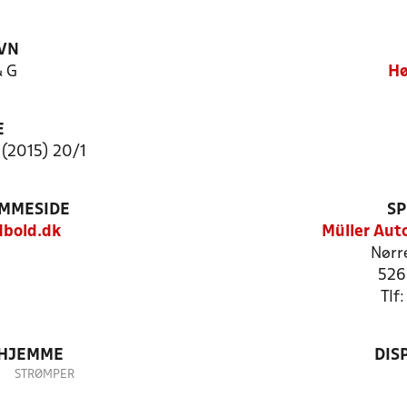
VN
& G
Hø
E
 (2015) 20/1
EMMESIDE
SP
bold.dk
Müller Aut
Nørr
526
Tlf
 HJEMME
DIS
STRØMPER