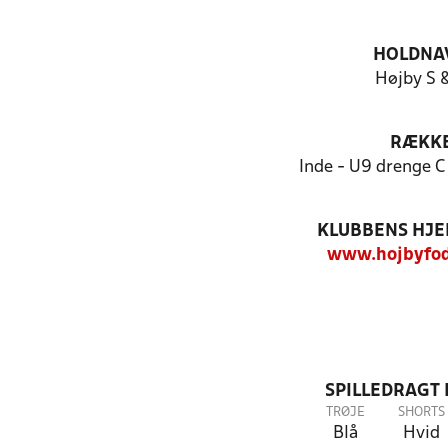
HOLDNA
Højby S 
RÆKK
Inde - U9 drenge C
KLUBBENS HJ
www.hojbyfod
SPILLEDRAGT
TRØJE
SHORTS
Blå
Hvid