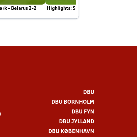
rk - Belarus 2-2
Highlights: Skotland - Danmark 4-2
J
E
DBU
DBU BORNHOLM
DBU FYN
)
DBU JYLLAND
DBU KØBENHAVN