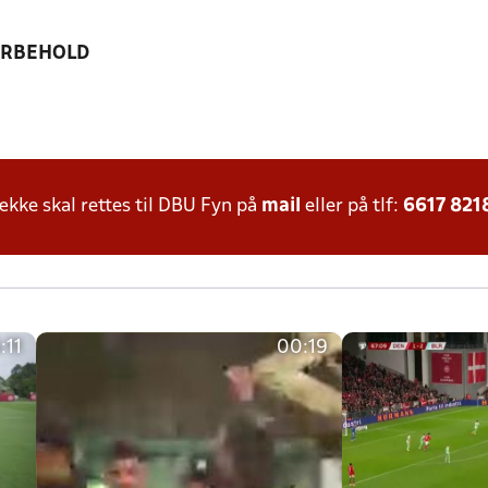
ORBEHOLD
ke skal rettes til DBU Fyn på
mail
eller på tlf:
6617 821
:11
00:19