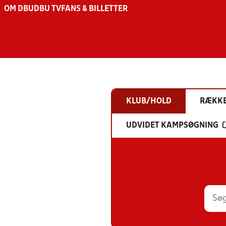
OM DBU
DBU TV
FANS & BILLETTER
KLUB/HOLD
RÆKK
UDVIDET KAMPSØGNING