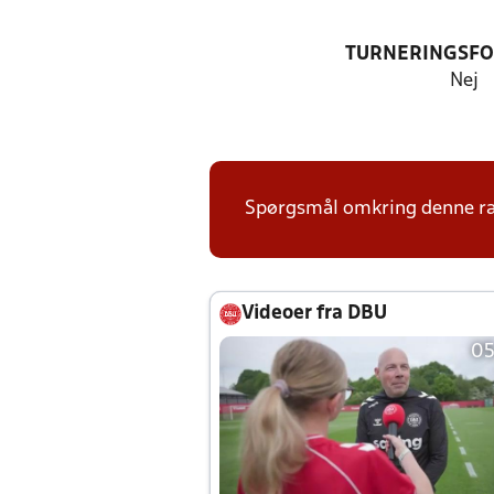
TURNERINGSF
Nej
Spørgsmål omkring denne ræk
Videoer fra DBU
05