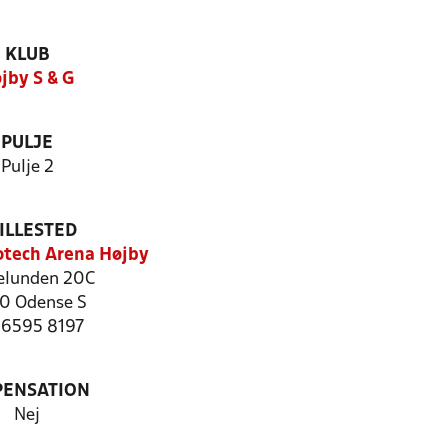
KLUB
jby S & G
PULJE
Pulje 2
ILLESTED
otech Arena Højby
elunden 20C
0 Odense S
: 6595 8197
PENSATION
Nej