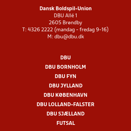
Dansk Boldspil-Union
DBU Allé 1
2605 Brøndby
T: 4326 2222 (mandag - fredag 9-16)
M:
dbu@dbu.dk
DBU
DBU BORNHOLM
DBU FYN
DBU JYLLAND
DBU KØBENHAVN
DBU LOLLAND-FALSTER
DBU SJÆLLAND
FUTSAL