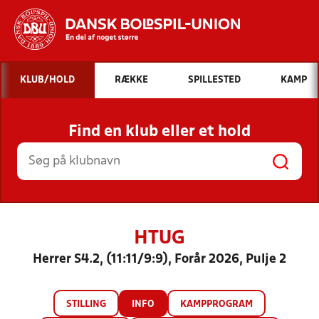
Hvad vil du søge efter?
KLUB/HOLD
RÆKKE
SPILLESTED
KAMP
INDHOLD OG NYHEDER
Find en klub eller et hold
STILLINGER, RESULTATER, KLUBBER OG
HOLD
HTUG
Herrer S4.2, (11:11/9:9), Forår 2026, Pulje 2
STILLING
INFO
KAMPPROGRAM