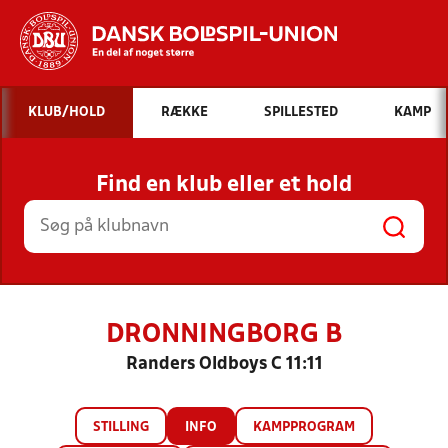
Hvad vil du søge efter?
KLUB/HOLD
RÆKKE
SPILLESTED
KAMP
INDHOLD OG NYHEDER
Find en klub eller et hold
STILLINGER, RESULTATER, KLUBBER OG
HOLD
DRONNINGBORG B
Randers Oldboys C 11:11
STILLING
INFO
KAMPPROGRAM