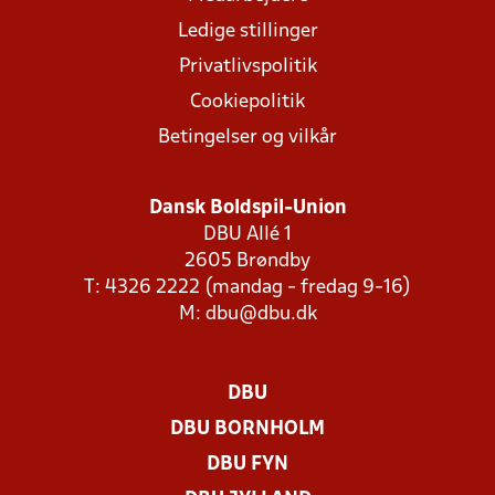
Ledige stillinger
Privatlivspolitik
Cookiepolitik
Betingelser og vilkår
Dansk Boldspil-Union
DBU Allé 1
2605 Brøndby
T: 4326 2222 (mandag - fredag 9-16)
M:
dbu@dbu.dk
DBU
DBU BORNHOLM
DBU FYN