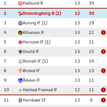
1
Hadsund B
13
34
2
Dronningborg B (1)
12
30
3
Auning IF (1)
13
29
4
Alliancen IF
13
22
!
5
Hornslet IF (1)
13
21
6
Onsild IF
13
15
!
7
Romalt IF (1)
13
14
8
Ørsted IF
13
13
!
9
Ådalen IF
13
11
10
Helsted Fremad IF
12
11
!
11
Hornbæk SF
13
6
!