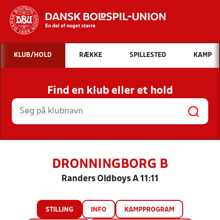
Hvad vil du søge efter?
KLUB/HOLD
RÆKKE
SPILLESTED
KAMP
INDHOLD OG NYHEDER
Find en klub eller et hold
STILLINGER, RESULTATER, KLUBBER OG
HOLD
DRONNINGBORG B
Randers Oldboys A 11:11
STILLING
INFO
KAMPPROGRAM