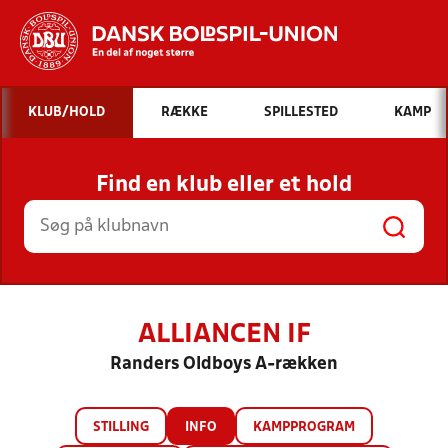
Hvad vil du søge efter?
KLUB/HOLD
RÆKKE
SPILLESTED
KAMP
INDHOLD OG NYHEDER
Find en klub eller et hold
STILLINGER, RESULTATER, KLUBBER OG
HOLD
ALLIANCEN IF
Randers Oldboys A-rækken
STILLING
INFO
KAMPPROGRAM