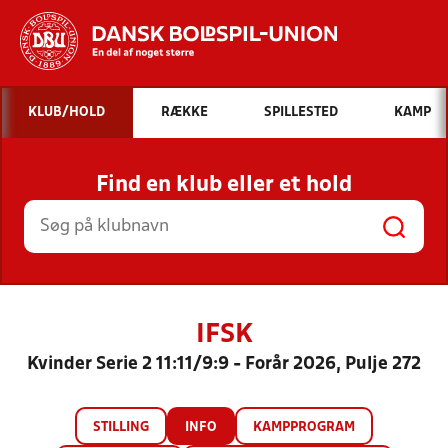
Hvad vil du søge efter?
KLUB/HOLD
RÆKKE
SPILLESTED
KAMP
INDHOLD OG NYHEDER
Find en klub eller et hold
STILLINGER, RESULTATER, KLUBBER OG
HOLD
IFSK
Kvinder Serie 2 11:11/9:9 - Forår 2026, Pulje 272
STILLING
INFO
KAMPPROGRAM