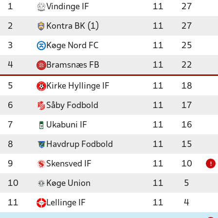
1
Vindinge IF
11
27
2
Kontra BK (1)
11
27
3
Køge Nord FC
11
25
4
Bramsnæs FB
11
22
5
Kirke Hyllinge IF
11
18
6
Såby Fodbold
11
17
7
Ukabuni IF
11
16
8
Havdrup Fodbold
11
15
9
Skensved IF
11
10
!
10
Køge Union
11
5
11
Lellinge IF
11
4