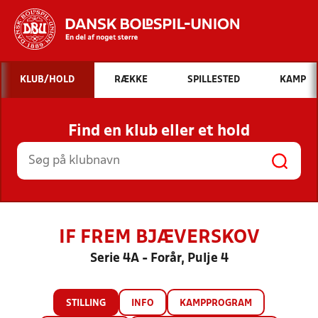
Hvad vil du søge efter?
KLUB/HOLD
RÆKKE
SPILLESTED
KAMP
INDHOLD OG NYHEDER
Find en klub eller et hold
STILLINGER, RESULTATER, KLUBBER OG
HOLD
IF FREM BJÆVERSKOV
Serie 4A - Forår, Pulje 4
STILLING
INFO
KAMPPROGRAM