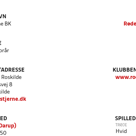
VN
ne BK
Røde
E
orår
TADRESSE
KLUBBEN
 Roskilde
www.roe
vej 8
ilde
stjerne.dk
TED
SPILLE
TRØJE
(Darup)
Hvid
 50