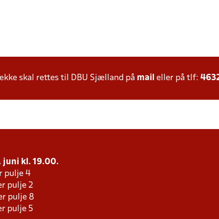
ke skal rettes til DBU Sjælland på
mail
eller på tlf:
463
 juni kl. 19.00.
r pulje 4
r pulje 2
r pulje 8
r pulje 5