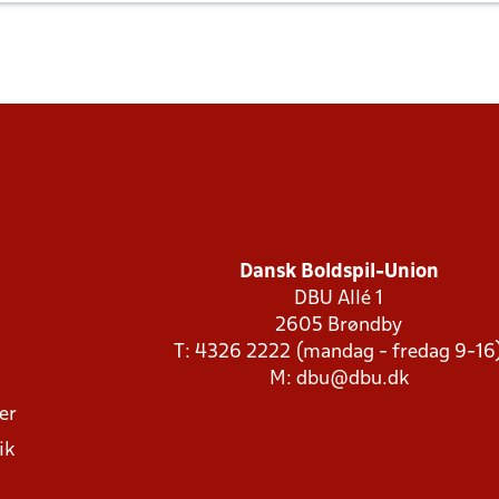
Dansk Boldspil-Union
DBU Allé 1
2605 Brøndby
T: 4326 2222 (mandag - fredag 9-16
M:
dbu@dbu.dk
ger
ik