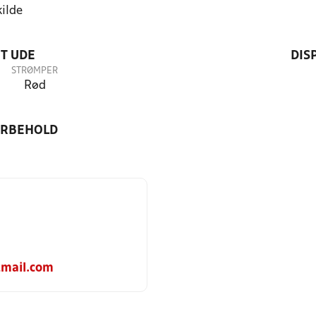
ilde
T UDE
DIS
STRØMPER
Rød
ORBEHOLD
mail.com