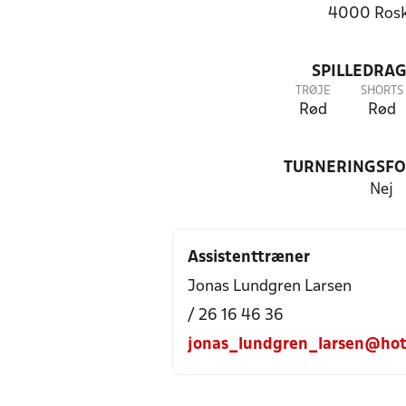
4000 Rosk
SPILLEDRAG
TRØJE
SHORTS
Rød
Rød
TURNERINGSF
Nej
Assistenttræner
Jonas Lundgren Larsen
/ 26 16 46 36
jonas_lundgren_larsen@hot