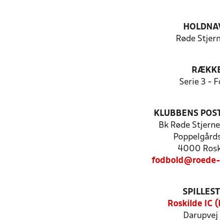
HOLDNA
Røde Stjer
RÆKK
Serie 3 - F
KLUBBENS POS
Bk Røde Stjerne
Poppelgårds
4000 Rosk
fodbold@roede-
SPILLES
Roskilde IC 
Darupvej