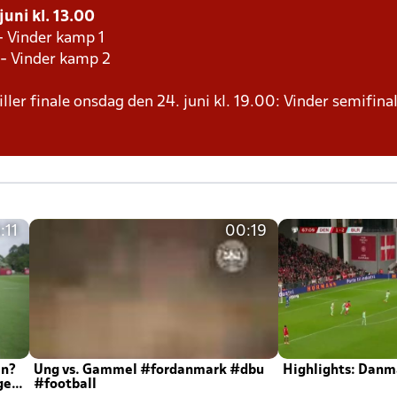
juni kl. 13.00
- Vinder kamp 1
 - Vinder kamp 2
ller finale onsdag den 24. juni kl. 19.00: Vinder semifinal
:11
00:19
en?
Ung vs. Gammel #fordanmark #dbu
Highlights: Danma
ger
#football