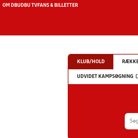
OM DBU
DBU TV
FANS & BILLETTER
KLUB/HOLD
RÆKK
UDVIDET KAMPSØGNING