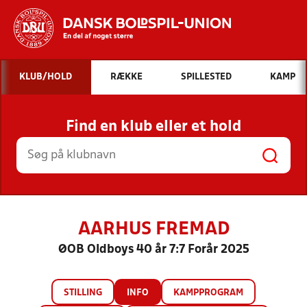
Hvad vil du søge efter?
KLUB/HOLD
RÆKKE
SPILLESTED
KAMP
INDHOLD OG NYHEDER
Find en klub eller et hold
STILLINGER, RESULTATER, KLUBBER OG
HOLD
AARHUS FREMAD
ØOB Oldboys 40 år 7:7 Forår 2025
STILLING
INFO
KAMPPROGRAM