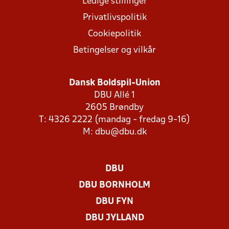
Ledige stillinger
Privatlivspolitik
Cookiepolitik
Betingelser og vilkår
Dansk Boldspil-Union
DBU Allé 1
2605 Brøndby
T: 4326 2222 (mandag - fredag 9-16)
M:
dbu@dbu.dk
DBU
DBU BORNHOLM
DBU FYN
DBU JYLLAND