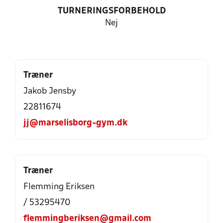
TURNERINGSFORBEHOLD
Nej
Træner
Jakob Jensby
22811674
jj@marselisborg-gym.dk
Træner
Flemming Eriksen
/ 53295470
flemmingberiksen@gmail.com