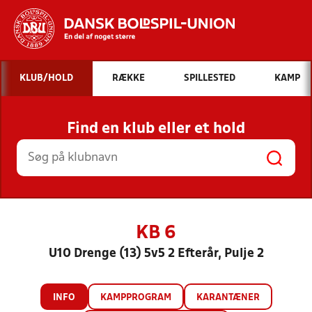
Hvad vil du søge efter?
KLUB/HOLD
RÆKKE
SPILLESTED
KAMP
INDHOLD OG NYHEDER
Find en klub eller et hold
STILLINGER, RESULTATER, KLUBBER OG
HOLD
KB 6
U10 Drenge (13) 5v5 2 Efterår, Pulje 2
INFO
KAMPPROGRAM
KARANTÆNER