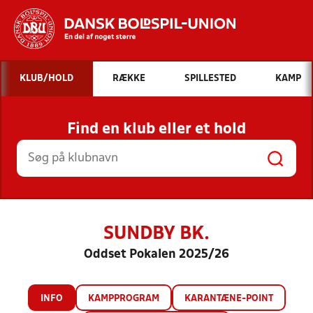
Hvad vil du søge efter?
KLUB/HOLD
RÆKKE
SPILLESTED
KAMP
INDHOLD OG NYHEDER
Find en klub eller et hold
STILLINGER, RESULTATER, KLUBBER OG
HOLD
SUNDBY BK.
Oddset Pokalen 2025/26
INFO
KAMPPROGRAM
KARANTÆNE-POINT