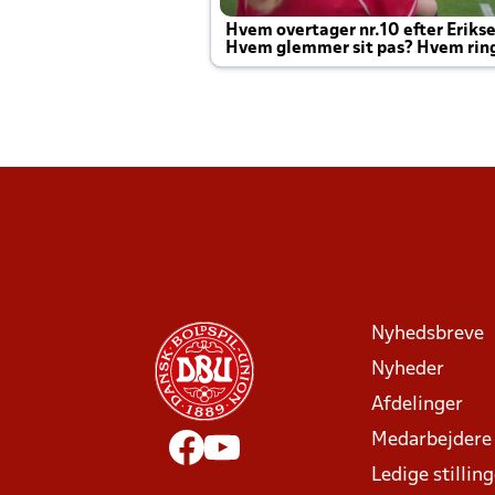
Hvem overtager nr.10 efter Eriks
Hvem glemmer sit pas? Hvem rin
Joachim altid til efter kampe?
Nyhedsbreve
Nyheder
Afdelinger
Medarbejdere
Ledige stillin