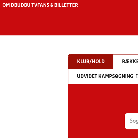
OM DBU
DBU TV
FANS & BILLETTER
KLUB/HOLD
RÆKK
UDVIDET KAMPSØGNING