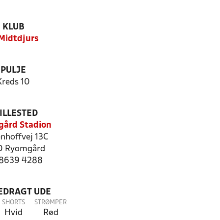
KLUB
 Midtdjurs
PULJE
Kreds 10
ILLESTED
ård Stadion
nhoffvej 13C
0 Ryomgård
: 8639 4288
LEDRAGT UDE
SHORTS
STRØMPER
Hvid
Rød