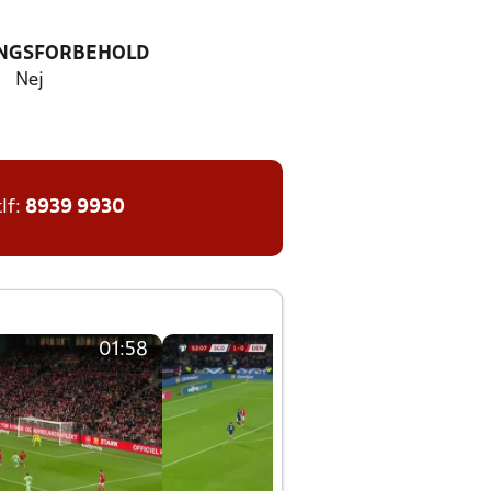
NGSFORBEHOLD
Nej
tlf:
8939 9930
01:58
01:58