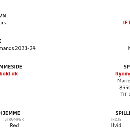
VN
urs
IF
E
 mands 2023-24
EMMESIDE
SP
bold.dk
Ryomg
Marie
855
Tlf
 HJEMME
SPIL
STRØMPER
TRØJE
Rød
Hvid