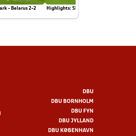
rk - Belarus 2-2
Highlights: Skotland - Danmark 4-2
J
E
DBU
DBU BORNHOLM
DBU FYN
)
DBU JYLLAND
DBU KØBENHAVN