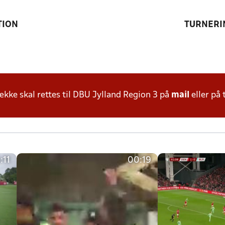
TION
TURNERI
ke skal rettes til DBU Jylland Region 3 på
mail
eller på 
:11
00:19