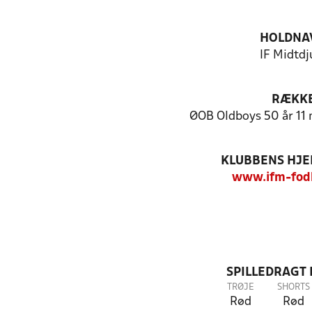
HOLDNA
IF Midtdj
RÆKK
ØOB Oldboys 50 år 11
KLUBBENS HJ
www.ifm-fod
SPILLEDRAGT
TRØJE
SHORTS
Rød
Rød