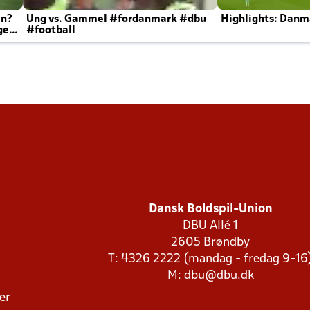
en?
Ung vs. Gammel #fordanmark #dbu
Highlights: Danma
ger
#football
Dansk Boldspil-Union
DBU Allé 1
2605 Brøndby
T: 4326 2222 (mandag - fredag 9-16
M:
dbu@dbu.dk
ger