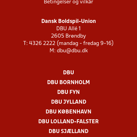
Betingelser og vilkår
Dansk Boldspil-Union
DBU Allé 1
2605 Brøndby
T: 4326 2222 (mandag - fredag 9-16)
M:
dbu@dbu.dk
DBU
DBU BORNHOLM
DBU FYN
DBU JYLLAND
DBU KØBENHAVN
DBU LOLLAND-FALSTER
DBU SJÆLLAND