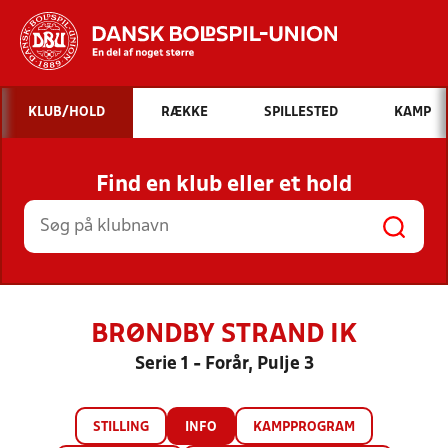
Hvad vil du søge efter?
KLUB/HOLD
RÆKKE
SPILLESTED
KAMP
INDHOLD OG NYHEDER
Find en klub eller et hold
STILLINGER, RESULTATER, KLUBBER OG
HOLD
BRØNDBY STRAND IK
Serie 1 - Forår, Pulje 3
STILLING
INFO
KAMPPROGRAM