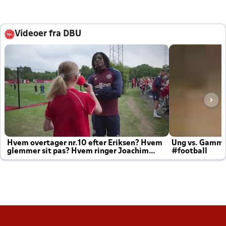
Videoer fra DBU
Hvem overtager nr.10 efter Eriksen? Hvem
Ung vs. Gamm
glemmer sit pas? Hvem ringer Joachim
#football
altid til efter kampe?