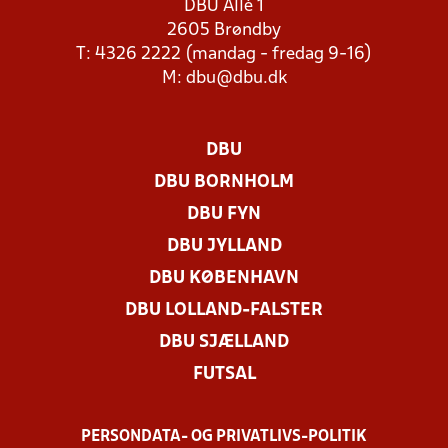
DBU Allé 1
2605 Brøndby
T: 4326 2222 (mandag - fredag 9-16)
M:
dbu@dbu.dk
DBU
DBU BORNHOLM
DBU FYN
DBU JYLLAND
DBU KØBENHAVN
DBU LOLLAND-FALSTER
DBU SJÆLLAND
FUTSAL
PERSONDATA- OG PRIVATLIVS-POLITIK