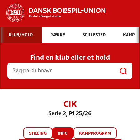
Hvad vil du søge efter?
KLUB/HOLD
RÆKKE
SPILLESTED
KAMP
INDHOLD OG NYHEDER
Find en klub eller et hold
STILLINGER, RESULTATER, KLUBBER OG
HOLD
CIK
Serie 2, P1 25/26
STILLING
INFO
KAMPPROGRAM