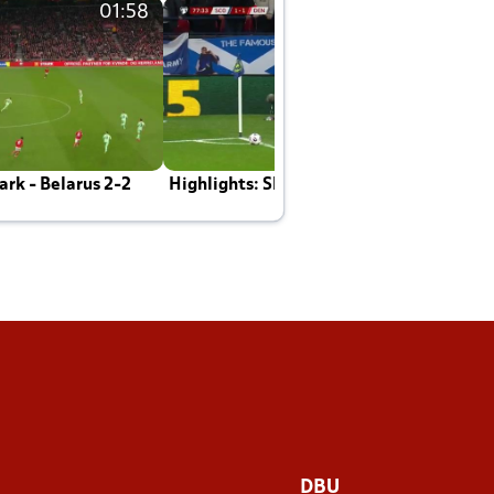
01:58
01:58
rk - Belarus 2-2
Highlights: Skotland - Danmark 4-2
J
E
DBU