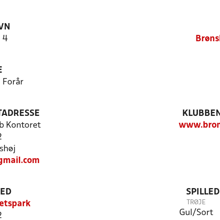
VN
 4
Brøns
E
9 Forår
TADRESSE
KLUBBEN
b Kontoret
www.bron
2
shøj
gmail.com
TED
SPILLE
TRØJE
ætspark
Gul/Sort
2