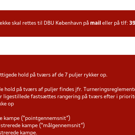
kke skal rettes til DBU København på
mail
eller på tlf:
39
tigede hold på tværs af de 7 puljer rykker op.
 hold på tværs af puljer findes jfr. Turneringsreglemente
r ligestillede fastsættes rangering på tværs efter i priori
kke op
ede kampe (”pointgennemsnit”)
gistrerede kampe (”målgennemsnit”)
istrerede kampe.