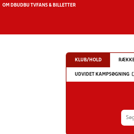
OM DBU
DBU TV
FANS & BILLETTER
KLUB/HOLD
RÆKK
UDVIDET KAMPSØGNING