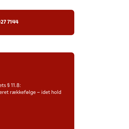
27 7144
ts § 11.8:
teret rækkefølge – idet hold