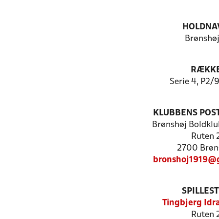
HOLDNA
Brønshøj
RÆKK
Serie 4, P2/
KLUBBENS POS
Brønshøj Boldklu
Ruten 
2700 Brøn
bronshoj1919@
SPILLES
Tingbjerg Idr
Ruten 