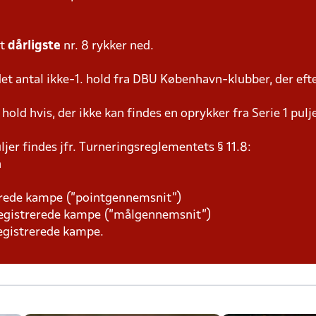
mt
dårligste
nr. 8 rykker ned.
t antal ikke-1. hold fra DBU København-klubber, der efte
ld hvis, der ikke kan findes en oprykker fra Serie 1 pulje
ljer findes jfr. Turneringsreglementets § 11.8:
n
erede kampe (”pointgennemsnit”)
 registrerede kampe (”målgennemsnit”)
egistrerede kampe.