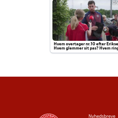
05
Hvem overtager nr.10 efter Eriks
Hvem glemmer sit pas? Hvem rin
Joachim altid til efter kampe?
Nyhedsbreve