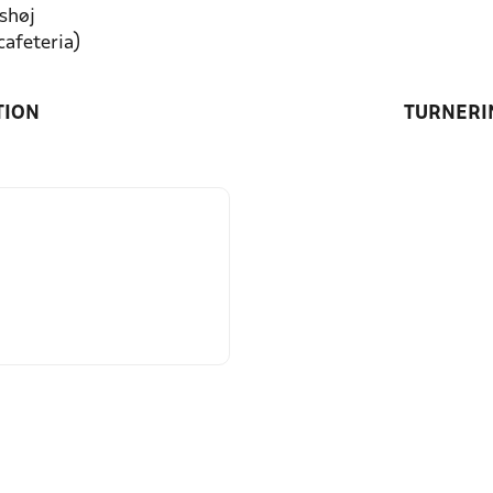
shøj
cafeteria)
TION
TURNERI