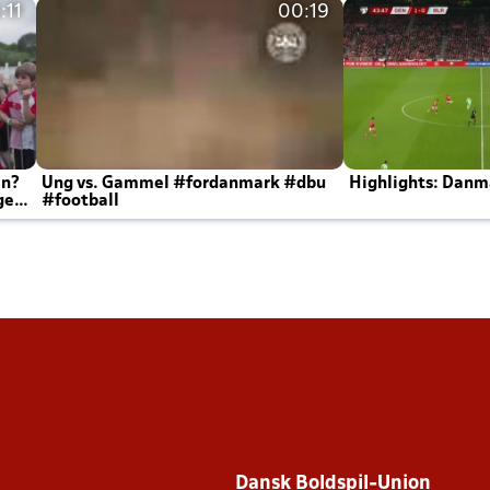
:11
00:19
en?
Ung vs. Gammel #fordanmark #dbu
Highlights: Danma
ger
#football
Dansk Boldspil-Union