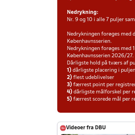
Nedrykning:
Nr. 9 og 10 i alle 7 puljer sa
Nedrykningen forøges med de
Københavnsserien.
Nedrykningen forøges med 1 ho
Københavnsserien 2026/27.
Dårligste hold på tværs af pu
1)
dårligste placering i pulje
2)
flest udeblivelser
3)
færrest point per registr
4)
dårligste målforskel per
5)
færrest scorede mål per r
Videoer fra DBU