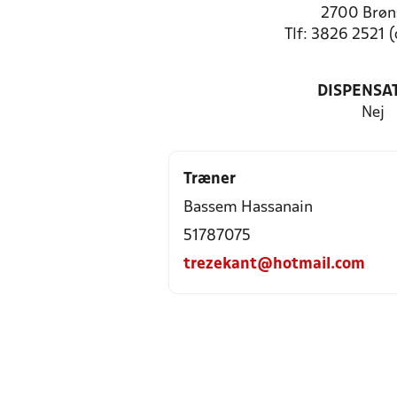
2700 Brøn
Tlf: 3826 2521 (
DISPENSA
Nej
Træner
Bassem Hassanain
51787075
trezekant@hotmail.com