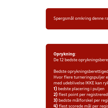
Spørgsmål omkring denne ræ
Oprykning
:
De 12 bedste oprykningsberet
Bedste oprykningsberettigede
Hvor flere turneringspuljer e
med udeblivelse IKKE kan ry
1)
bedste placering i puljen
2)
flest point per registrer
3)
bedste målforskel per re
4)
flest scorede mål per reg