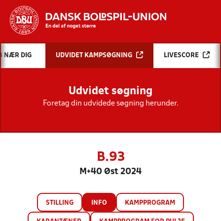
Hvad vil du søge efter?
B NÆR DIG
UDVIDET KAMPSØGNING
LIVESCORE
INDHOLD OG NYHEDER
Udvidet søgning
STILLINGER, RESULTATER, KLUBBER OG
HOLD
Foretag din udvidede søgning herunder.
B.93
M+40 Øst 2024
STILLING
INFO
KAMPPROGRAM