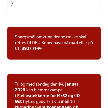
/
Spørgsmål omkring denne række skal
rettes til DBU København på
mail
eller på
tlf:
3927 7144
Til og med søndag den
14. januar
2024
kan hjemmekampe
i
Fællesrækkerne for
M+32 og 40
Øst
flyttes gebyrfrit via
mail til
turnering@dbukoebenhavn.dk
.