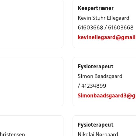
Keepertræner
Kevin Stuhr Ellegaard
61603668 / 61603668
kevinellegaard@gmail
Fysioterapeut
Simon Baadsgaard
/ 41234899
Simonbaadsgaard3@g
Fysioterapeut
hristensen
Nikolai Nørgaard