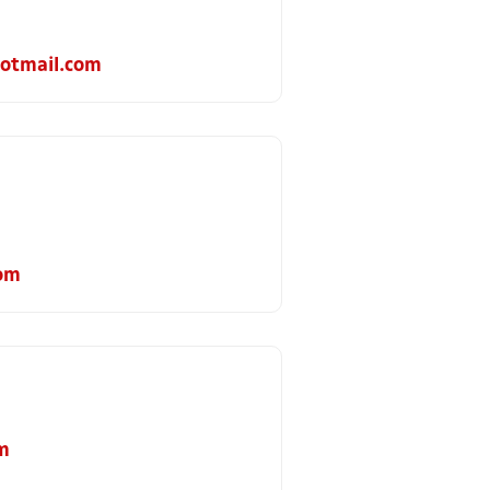
otmail.com
om
m