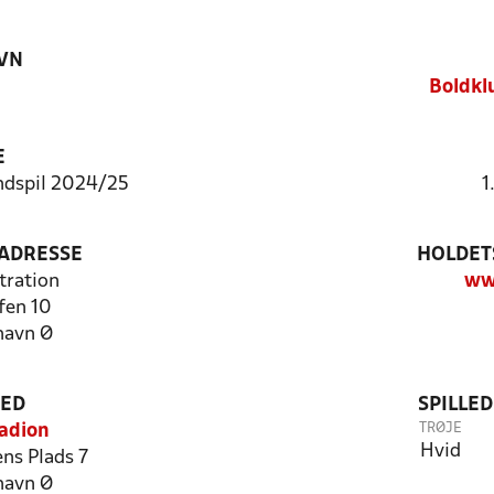
VN
Boldkl
E
ndspil 2024/25
1
ADRESSE
HOLDET
tration
ww
fen 10
havn Ø
TED
SPILLE
TRØJE
adion
Hvid
ns Plads 7
havn Ø