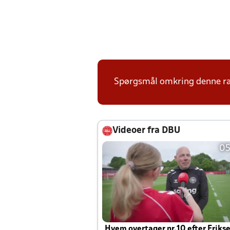
Spørgsmål omkring denne ræk
Videoer fra DBU
05
Hvem overtager nr.10 efter Eriks