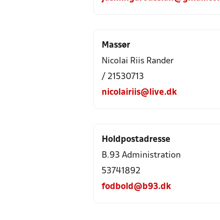
Massør
Nicolai Riis Rander
/ 21530713
nicolairiis@live.dk
Holdpostadresse
B.93 Administration
53741892
fodbold@b93.dk