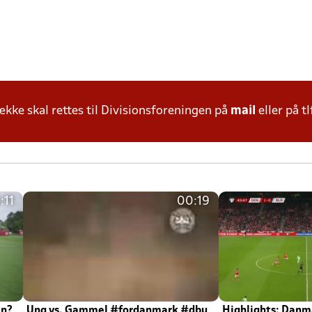
ke skal rettes til Divisionsforeningen på
mail
eller på tl
:11
00:19
en?
Ung vs. Gammel #fordanmark #dbu
Highlights: Danma