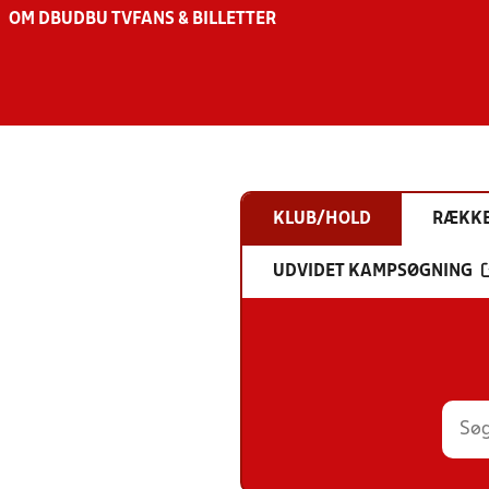
OM DBU
DBU TV
FANS & BILLETTER
KLUB/HOLD
RÆKK
UDVIDET KAMPSØGNING