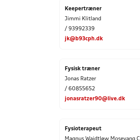
Keepertræner
Jimmi Klitland
/ 93992339
jk@b93cph.dk
Fysisk træner
Jonas Ratzer
/ 60855652
jonasratzer90@live.dk
Fysioterapeut
Magnus Waidtløw Mosevang C