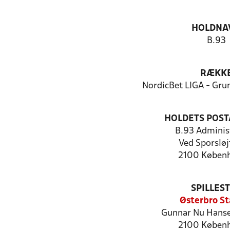
HOLDNA
B.93
RÆKK
NordicBet LIGA - Gru
HOLDETS POST
B.93 Adminis
Ved Sporsløj
2100 Køben
SPILLES
Østerbro St
Gunnar Nu Hanse
2100 Køben