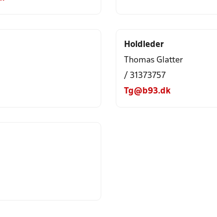
Holdleder
Thomas Glatter
/ 31373757
Tg@b93.dk