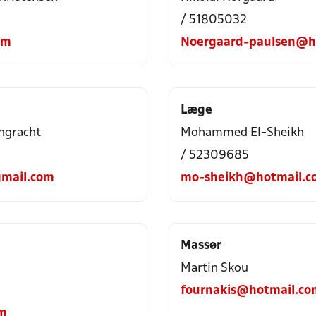
/ 51805032
om
Noergaard-paulsen@h
Læge
ngracht
Mohammed El-Sheikh
/ 52309685
mail.com
mo-sheikh@hotmail.c
Massør
Martin Skou
fournakis@hotmail.co
om