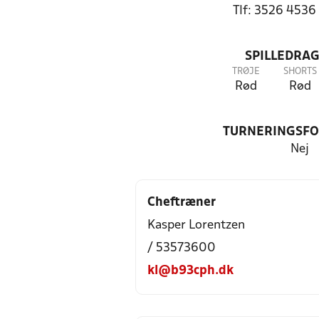
Tlf: 3526 4536
SPILLEDRAG
TRØJE
SHORTS
Rød
Rød
TURNERINGSF
Nej
Cheftræner
Kasper Lorentzen
/ 53573600
kl@b93cph.dk