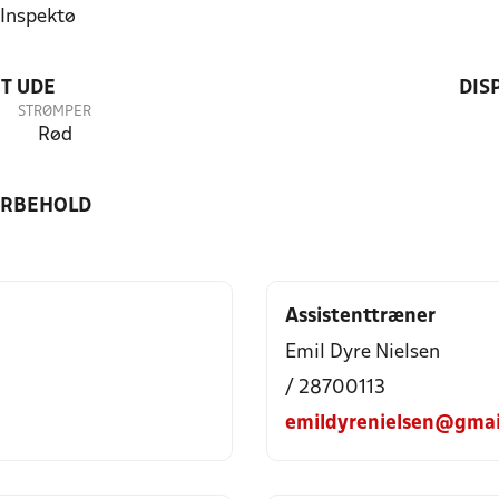
 Inspektø
T UDE
DIS
STRØMPER
Rød
ORBEHOLD
Assistenttræner
Emil Dyre Nielsen
/ 28700113
emildyrenielsen@gmai