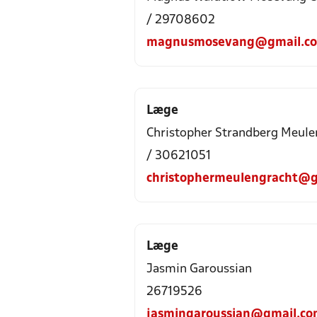
/ 29708602
magnusmosevang@gmail.c
Læge
Christopher Strandberg Meule
/ 30621051
christophermeulengracht@g
Læge
Jasmin Garoussian
26719526
jasmingaroussian@gmail.c