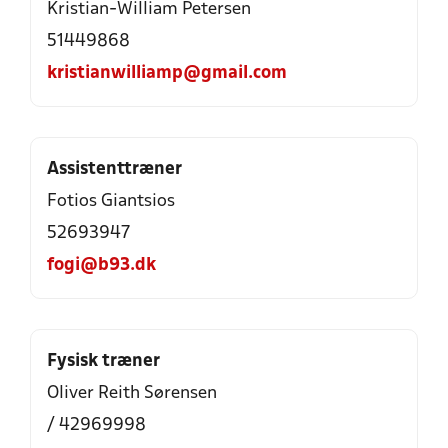
Kristian-William Petersen
51449868
kristianwilliamp@gmail.com
Assistenttræner
Fotios Giantsios
52693947
fogi@b93.dk
Fysisk træner
Oliver Reith Sørensen
/ 42969998