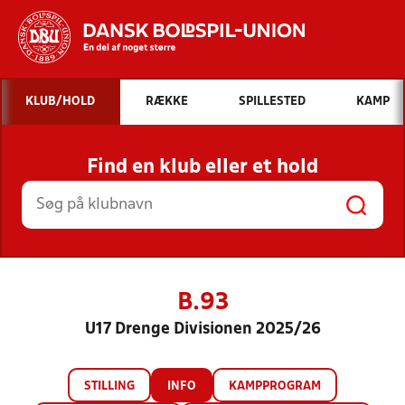
Hvad vil du søge efter?
KLUB/HOLD
RÆKKE
SPILLESTED
KAMP
INDHOLD OG NYHEDER
Find en klub eller et hold
STILLINGER, RESULTATER, KLUBBER OG
HOLD
B.93
U17 Drenge Divisionen 2025/26
STILLING
INFO
KAMPPROGRAM