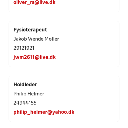
oliver_rs@live.dk
Fysioterapeut
Jakob Wende Møller
29121921
jwm2611@live.dk
Holdleder
Philip Helmer
24944155
philip_helmer@yahoo.dk