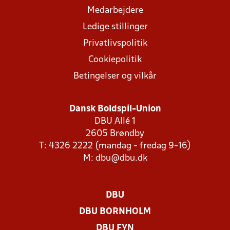
Medarbejdere
Ledige stillinger
Privatlivspolitik
Cookiepolitik
Betingelser og vilkår
Dansk Boldspil-Union
DBU Allé 1
2605 Brøndby
T: 4326 2222 (mandag - fredag 9-16)
M:
dbu@dbu.dk
DBU
DBU BORNHOLM
DBU FYN