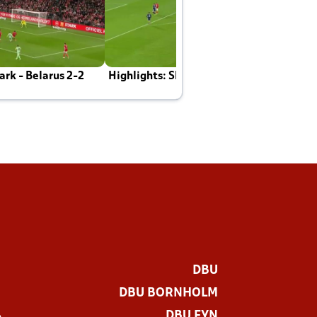
rk - Belarus 2-2
Highlights: Skotland - Danmark 4-2
J
E
DBU
DBU BORNHOLM
DBU FYN