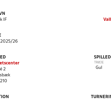
VN
k IF
Val
E
 2025/26
TED
SPILLE
TRØJE
ætscenter
Gul
é 2
nsbæk
1210
TION
TURNERI