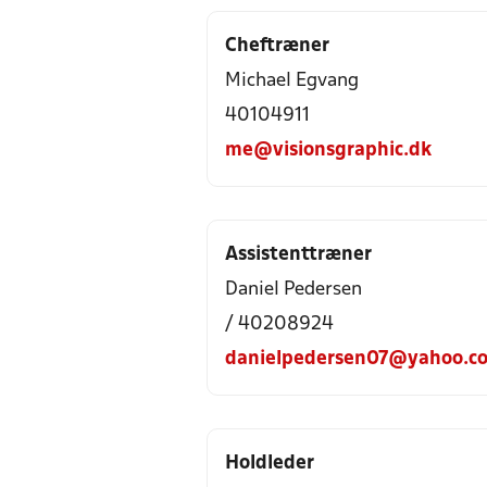
Cheftræner
Michael Egvang
40104911
me@visionsgraphic.dk
Assistenttræner
Daniel Pedersen
/ 40208924
danielpedersen07@yahoo.c
Holdleder