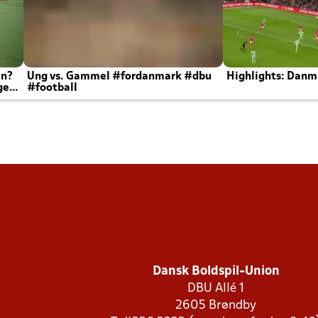
en?
Ung vs. Gammel #fordanmark #dbu
Highlights: Danma
ger
#football
Dansk Boldspil-Union
DBU Allé 1
2605 Brøndby