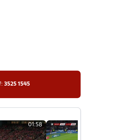
f:
3525 1545
01:58
01:58