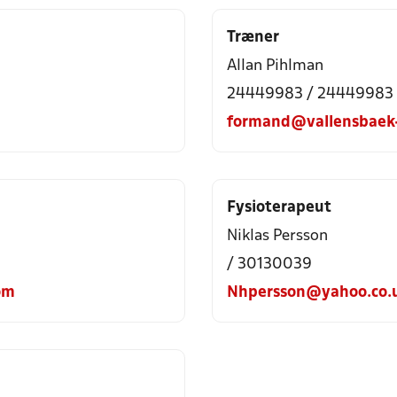
Træner
Allan Pihlman
24449983 / 24449983
formand@vallensbaek-
Fysioterapeut
Niklas Persson
/ 30130039
om
Nhpersson@yahoo.co.