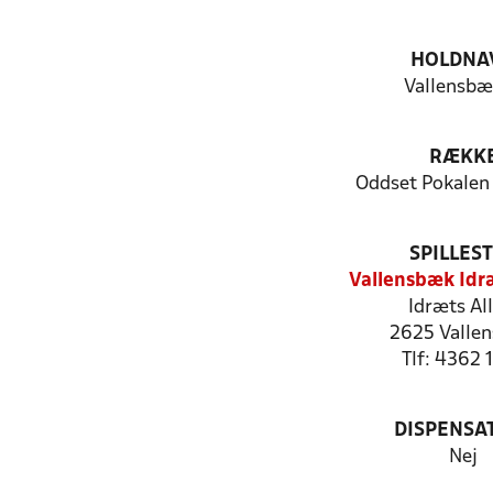
HOLDNA
Vallensbæ
RÆKK
Oddset Pokalen
SPILLES
Vallensbæk Idr
Idræts All
2625 Valle
Tlf: 4362 
DISPENSA
Nej