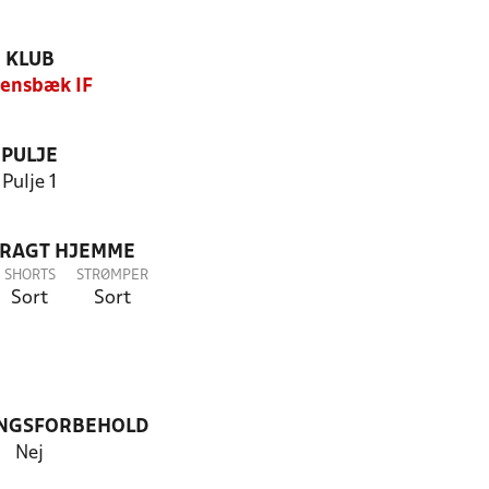
KLUB
lensbæk IF
PULJE
Pulje 1
DRAGT HJEMME
SHORTS
STRØMPER
Sort
Sort
NGSFORBEHOLD
Nej