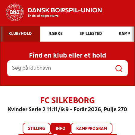
Hvad vil du søge efter?
KLUB/HOLD
RÆKKE
SPILLESTED
KAMP
INDHOLD OG NYHEDER
Find en klub eller et hold
STILLINGER, RESULTATER, KLUBBER OG
HOLD
FC SILKEBORG
Kvinder Serie 2 11:11/9:9 - Forår 2026, Pulje 270
STILLING
INFO
KAMPPROGRAM