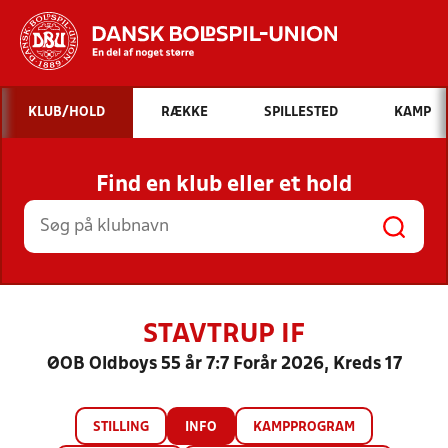
Hvad vil du søge efter?
KLUB/HOLD
RÆKKE
SPILLESTED
KAMP
INDHOLD OG NYHEDER
Find en klub eller et hold
STILLINGER, RESULTATER, KLUBBER OG
HOLD
STAVTRUP IF
ØOB Oldboys 55 år 7:7 Forår 2026, Kreds 17
STILLING
INFO
KAMPPROGRAM