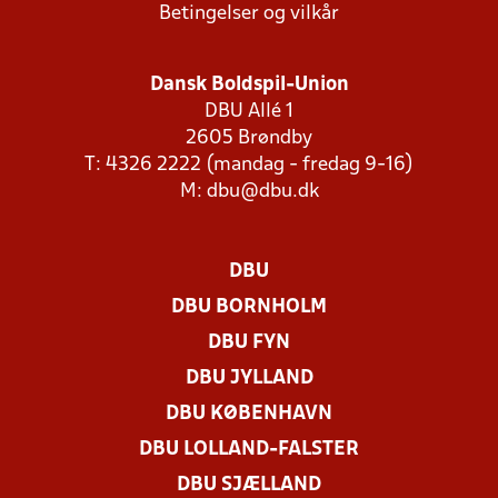
Betingelser og vilkår
Dansk Boldspil-Union
DBU Allé 1
2605 Brøndby
T: 4326 2222 (mandag - fredag 9-16)
M:
dbu@dbu.dk
DBU
DBU BORNHOLM
DBU FYN
DBU JYLLAND
DBU KØBENHAVN
DBU LOLLAND-FALSTER
DBU SJÆLLAND