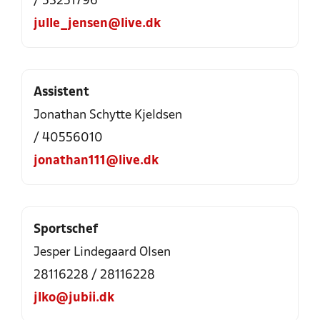
/ 53251796
julle_jensen@live.dk
Assistent
Jonathan Schytte Kjeldsen
/ 40556010
jonathan111@live.dk
Sportschef
Jesper Lindegaard Olsen
28116228 / 28116228
jlko@jubii.dk