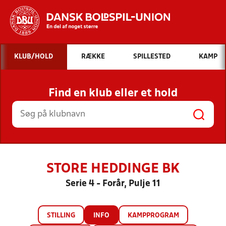
Hvad vil du søge efter?
KLUB/HOLD
RÆKKE
SPILLESTED
KAMP
INDHOLD OG NYHEDER
Find en klub eller et hold
STILLINGER, RESULTATER, KLUBBER OG
HOLD
STORE HEDDINGE BK
Serie 4 - Forår, Pulje 11
STILLING
INFO
KAMPPROGRAM