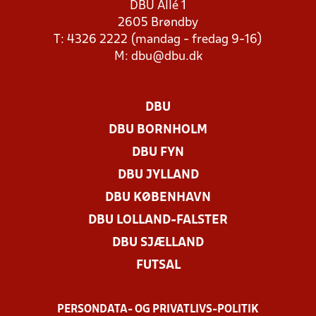
DBU Allé 1
2605 Brøndby
T: 4326 2222 (mandag - fredag 9-16)
M:
dbu@dbu.dk
DBU
DBU BORNHOLM
DBU FYN
DBU JYLLAND
DBU KØBENHAVN
DBU LOLLAND-FALSTER
DBU SJÆLLAND
FUTSAL
PERSONDATA- OG PRIVATLIVS-POLITIK