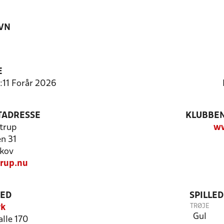
VN
E
:11 Forår 2026
TADRESSE
KLUBBEN
trup
ww
n 31
kov
rup.nu
TED
SPILLE
TRØJE
rk
Gul
alle 170