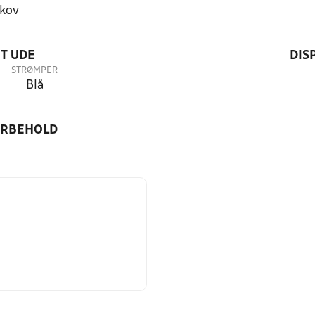
kov
T UDE
DIS
STRØMPER
Blå
ORBEHOLD