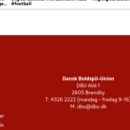
ger
#football
Dansk Boldspil-Union
DBU Allé 1
2605 Brøndby
T: 4326 2222 (mandag - fredag 9-16
M:
dbu@dbu.dk
ger
ik