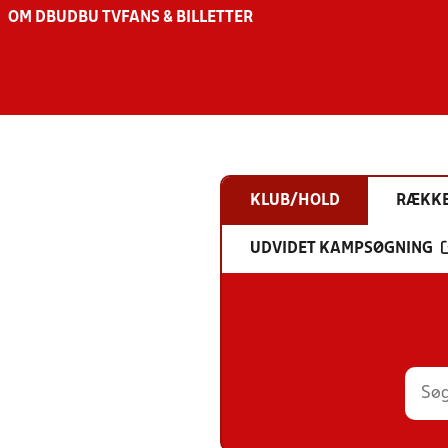
OM DBU
DBU TV
FANS & BILLETTER
KLUB/HOLD
RÆKK
UDVIDET KAMPSØGNING