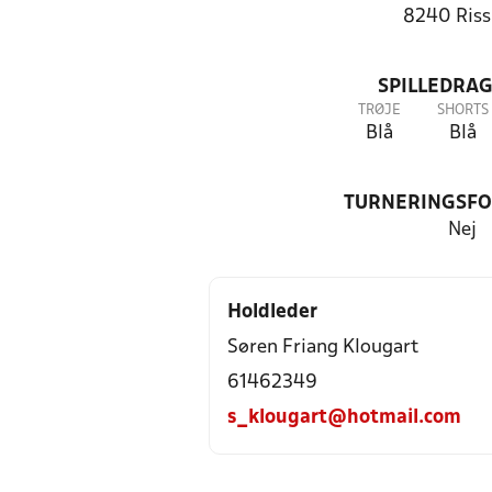
8240 Riss
SPILLEDRAG
TRØJE
SHORTS
Blå
Blå
TURNERINGSF
Nej
Holdleder
Søren Friang Klougart
61462349
s_klougart@hotmail.com