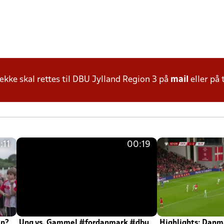
ke skal rettes til DBU Jylland Region 3 på
mail
eller på 
:11
00:19
en?
Ung vs. Gammel #fordanmark #dbu
Highlights: Danma