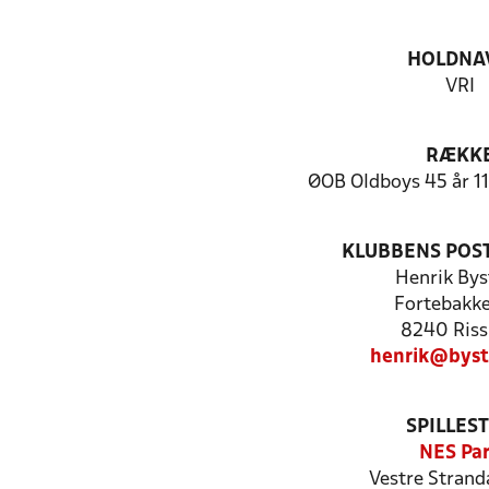
HOLDNA
VRI
RÆKK
ØOB Oldboys 45 år 11
KLUBBENS POS
Henrik Bys
Fortebakke
8240 Riss
henrik@byst
SPILLES
NES Pa
Vestre Strand