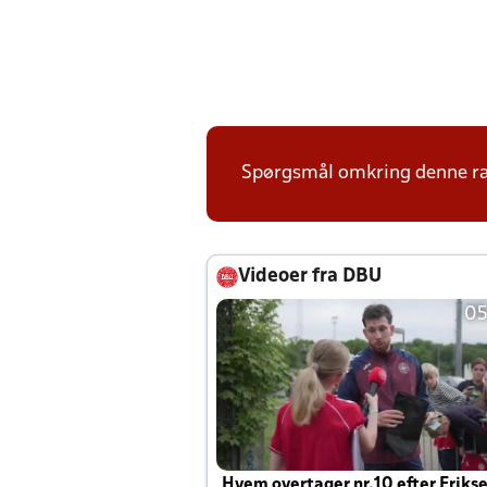
Spørgsmål omkring denne ræk
Videoer fra DBU
05
Hvem overtager nr.10 efter Eriks