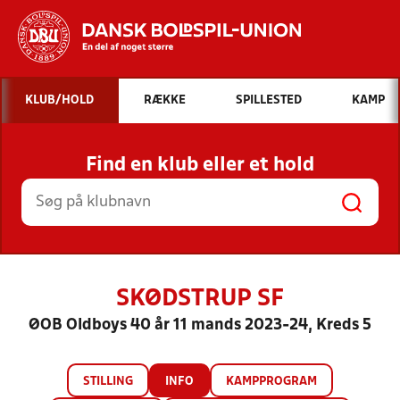
Hvad vil du søge efter?
KLUB/HOLD
RÆKKE
SPILLESTED
KAMP
INDHOLD OG NYHEDER
Find en klub eller et hold
STILLINGER, RESULTATER, KLUBBER OG
HOLD
SKØDSTRUP SF
ØOB Oldboys 40 år 11 mands 2023-24, Kreds 5
STILLING
INFO
KAMPPROGRAM