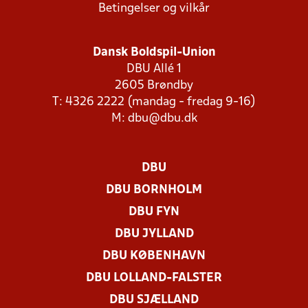
Betingelser og vilkår
Dansk Boldspil-Union
DBU Allé 1
2605 Brøndby
T: 4326 2222 (mandag - fredag 9-16)
M:
dbu@dbu.dk
DBU
DBU BORNHOLM
DBU FYN
DBU JYLLAND
DBU KØBENHAVN
DBU LOLLAND-FALSTER
DBU SJÆLLAND