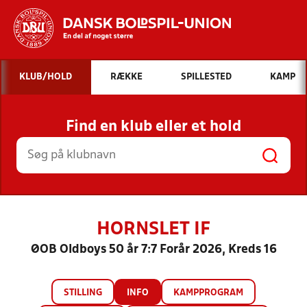
Hvad vil du søge efter?
KLUB/HOLD
RÆKKE
SPILLESTED
KAMP
INDHOLD OG NYHEDER
Find en klub eller et hold
STILLINGER, RESULTATER, KLUBBER OG
HOLD
HORNSLET IF
ØOB Oldboys 50 år 7:7 Forår 2026, Kreds 16
STILLING
INFO
KAMPPROGRAM