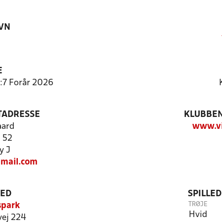
VN
E
:7 Forår 2026
TADRESSE
KLUBBEN
aard
www.vi
j 52
y J
mail.com
TED
SPILLE
TRØJE
spark
Hvid
ej 224