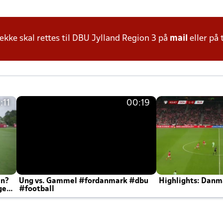
ke skal rettes til DBU Jylland Region 3 på
mail
eller på 
:11
00:19
en?
Ung vs. Gammel #fordanmark #dbu
Highlights: Danma
ger
#football