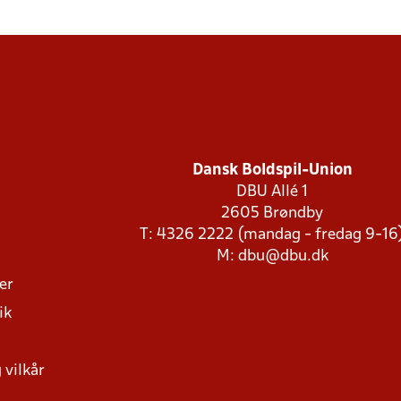
Dansk Boldspil-Union
DBU Allé 1
2605 Brøndby
T: 4326 2222 (mandag - fredag 9-16
M:
dbu@dbu.dk
ger
ik
 vilkår