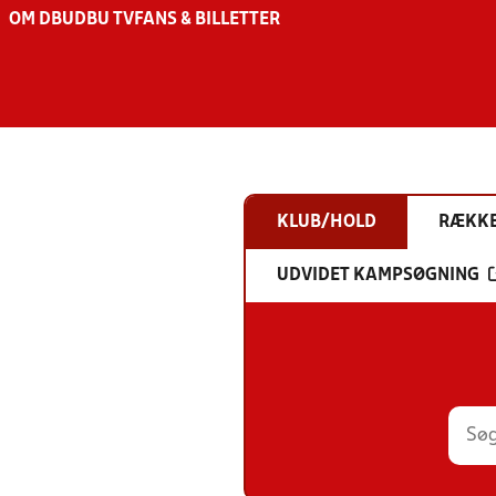
OM DBU
DBU TV
FANS & BILLETTER
KLUB/HOLD
RÆKK
UDVIDET KAMPSØGNING