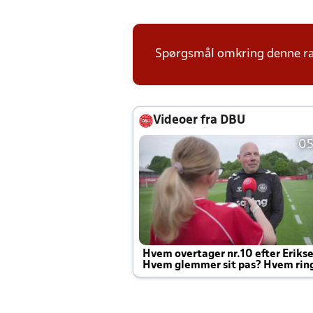
Spørgsmål omkring denne ræk
Videoer fra DBU
05
Hvem overtager nr.10 efter Eriks
Hvem glemmer sit pas? Hvem rin
Joachim altid til efter kampe?