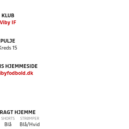
KLUB
Viby IF
PULJE
Kreds 15
S HJEMMESIDE
byfodbold.dk
DRAGT HJEMME
SHORTS
STRØMPER
Blå
Blå/Hvid