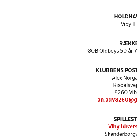
HOLDNA
Viby IF
RÆKK
ØOB Oldboys 50 år 7
KLUBBENS POS
Alex Nørg
Risdalsve
8260 Vib
an.adv8260@g
SPILLES
Viby Idræt
Skanderborgv