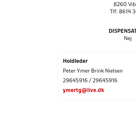
8260 Vib
Tlf: 8614 
DISPENSA
Nej
Holdleder
Peter Ymer Brink Nielsen
29645916 / 29645916
ymertg@live.dk