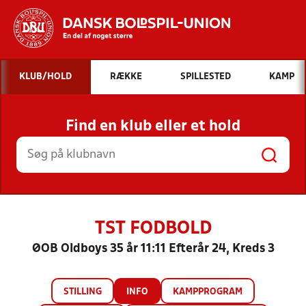
Hvad vil du søge efter?
KLUB/HOLD
RÆKKE
SPILLESTED
KAMP
INDHOLD OG NYHEDER
Find en klub eller et hold
STILLINGER, RESULTATER, KLUBBER OG
HOLD
TST FODBOLD
ØOB Oldboys 35 år 11:11 Efterår 24, Kreds 3
STILLING
INFO
KAMPPROGRAM