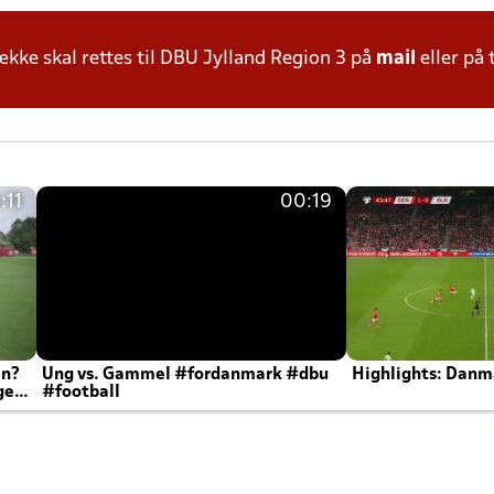
ke skal rettes til DBU Jylland Region 3 på
mail
eller på 
:11
00:19
en?
Ung vs. Gammel #fordanmark #dbu
Highlights: Danma
ger
#football