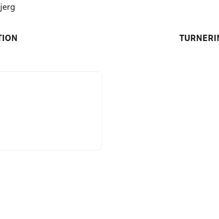
jerg
TION
TURNERI