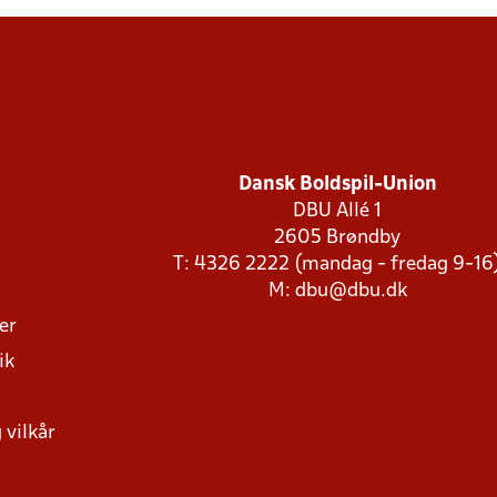
Dansk Boldspil-Union
DBU Allé 1
2605 Brøndby
T: 4326 2222 (mandag - fredag 9-16
M:
dbu@dbu.dk
ger
ik
 vilkår