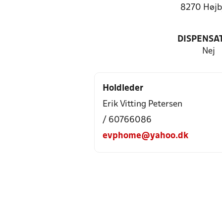
8270 Højb
DISPENSA
Nej
Holdleder
Erik Vitting Petersen
/ 60766086
evphome@yahoo.dk