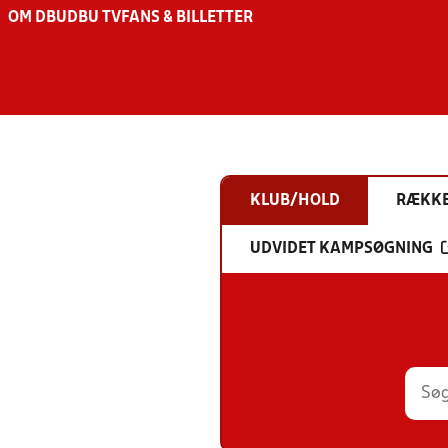
OM DBU
DBU TV
FANS & BILLETTER
KLUB/HOLD
RÆKK
UDVIDET KAMPSØGNING