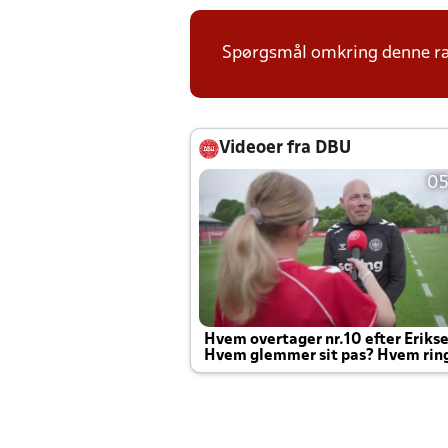
Spørgsmål omkring denne ræk
Videoer fra DBU
05
Hvem overtager nr.10 efter Eriks
Hvem glemmer sit pas? Hvem rin
Joachim altid til efter kampe?