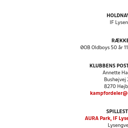
HOLDNA
IF Lyse
RÆKK
ØOB Oldboys 50 år 11
KLUBBENS POS
Annette Ha
Bushøjvej
8270 Højb
kampfordeler@
SPILLES
AURA Park, IF Lys
Lysengve