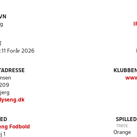
VN
ng
I
E
:11 Forår 2026
TADRESSE
KLUBBEN
nsen
www
 209
jerg
lyseng.dk
TED
SPILLE
TRØJE
eng Fodbold
Orange
j 1