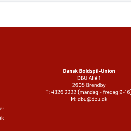
Dansk Boldspil-Union
DBU Allé 1
2605 Brøndby
T: 4326 2222 (mandag - fredag 9-16
M:
dbu@dbu.dk
ger
ik