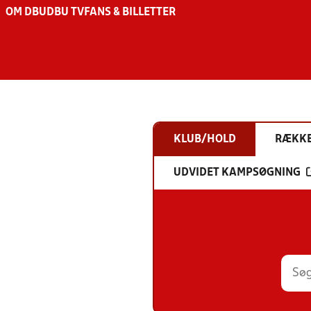
OM DBU
DBU TV
FANS & BILLETTER
KLUB/HOLD
RÆKK
UDVIDET KAMPSØGNING