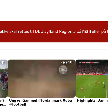
ke skal rettes til DBU Jylland Region 3 på
mail
eller på 
:11
00:19
en?
Ung vs. Gammel #fordanmark #dbu
Highlights: Danma
ger
#football