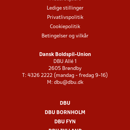
Ledige stillinger
Privatlivspolitik
Cookiepolitik
Betingelser og vilkår
Dansk Boldspil-Union
DBU Allé 1
2605 Brøndby
T: 4326 2222 (mandag - fredag 9-16)
M:
dbu@dbu.dk
DBU
DBU BORNHOLM
DBU FYN