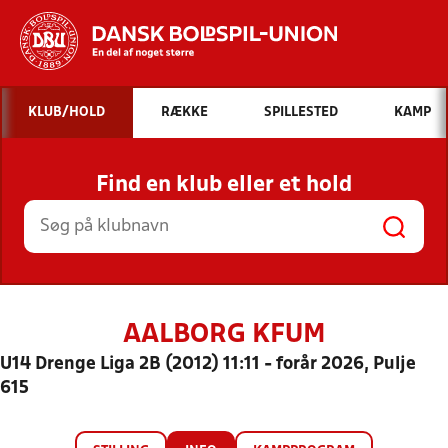
Hvad vil du søge efter?
KLUB/HOLD
RÆKKE
SPILLESTED
KAMP
INDHOLD OG NYHEDER
Find en klub eller et hold
STILLINGER, RESULTATER, KLUBBER OG
HOLD
AALBORG KFUM
U14 Drenge Liga 2B (2012) 11:11 - forår 2026, Pulje
615