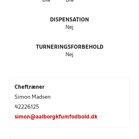
Blå
Blå
DISPENSATION
Nej
TURNERINGSFORBEHOLD
Nej
Cheftræner
Simon Madsen
42226125
simon@aalborgkfumfodbold.dk