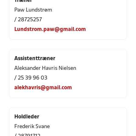
Træner
Paw Lundstrøm
/ 28725257
Lundstrom.paw@gmail.com
Assistenttræner
Aleksander Havris Nielsen
/ 25 39 96 03
alekhavris@gmail.com
Holdleder
Frederik Svane