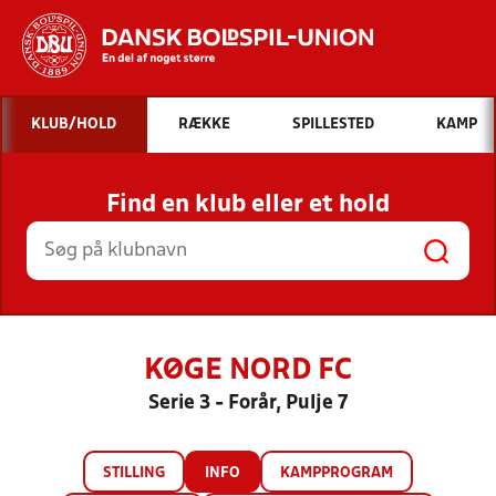
Hvad vil du søge efter?
KLUB/HOLD
RÆKKE
SPILLESTED
KAMP
INDHOLD OG NYHEDER
Find en klub eller et hold
STILLINGER, RESULTATER, KLUBBER OG
HOLD
KØGE NORD FC
Serie 3 - Forår, Pulje 7
STILLING
INFO
KAMPPROGRAM