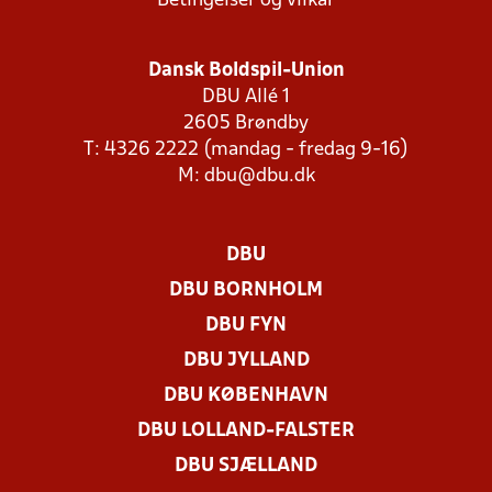
Betingelser og vilkår
Dansk Boldspil-Union
DBU Allé 1
2605 Brøndby
T: 4326 2222 (mandag - fredag 9-16)
M:
dbu@dbu.dk
DBU
DBU BORNHOLM
DBU FYN
DBU JYLLAND
DBU KØBENHAVN
DBU LOLLAND-FALSTER
DBU SJÆLLAND