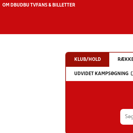
OM DBU
DBU TV
FANS & BILLETTER
KLUB/HOLD
RÆKK
UDVIDET KAMPSØGNING