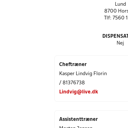
Lund
8700 Hor
Tlf: 7560 
DISPENSA
Nej
Cheftræner
Kasper Lindvig Florin
/ 81376738
Lindvig@live.dk
Assistenttræner