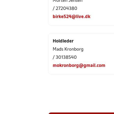
Morten Jensen
/ 27204380
birke524@live.dk
Holdleder
Mads Kronborg
/ 30138540
mokronborg@gmail.com