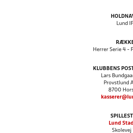
HOLDNA
Lund I
RÆKK
Herrer Serie 4 -
KLUBBENS POS
Lars Bundgaa
Provstlund A
8700 Hor
kasserer@lu
SPILLES
Lund Sta
Skolevej