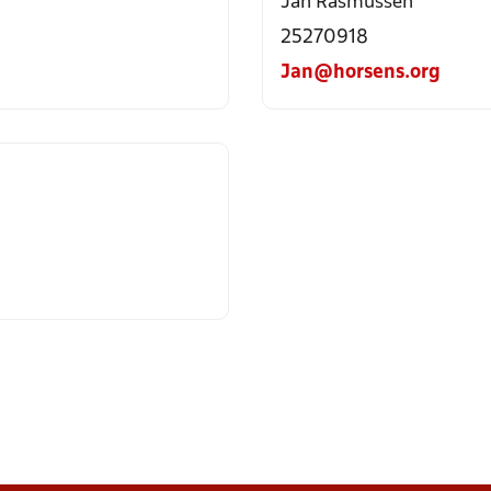
Jan Rasmussen
25270918
Jan@horsens.org