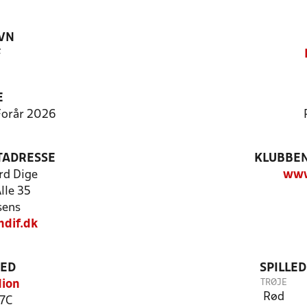
VN
F
E
 Forår 2026
TADRESSE
KLUBBEN
rd Dige
www
lle 35
sens
ndif.dk
TED
SPILLE
TRØJE
dion
Rød
 7C