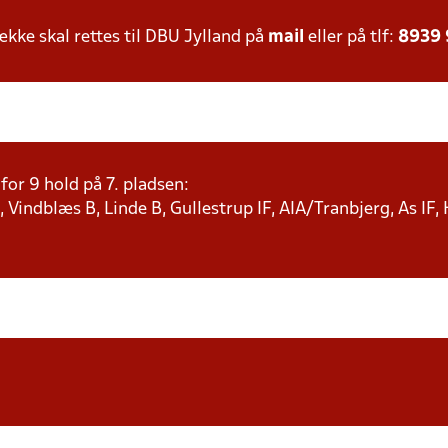
ke skal rettes til DBU Jylland på
mail
eller på tlf:
8939
or 9 hold på 7. pladsen:
 Vindblæs B, Linde B, Gullestrup IF, AIA/Tranbjerg, As IF,