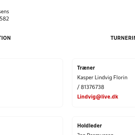
sens
1582
TION
TURNERI
Træner
Kasper Lindvig Florin
/ 81376738
Lindvig@live.dk
Holdleder