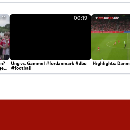
:11
00:19
en?
Ung vs. Gammel #fordanmark #dbu
Highlights: Danma
ger
#football