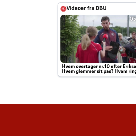
Videoer fra DBU
05
Hvem overtager nr.10 efter Eriks
Hvem glemmer sit pas? Hvem rin
Joachim altid til efter kampe?