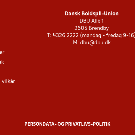
Dansk Boldspil-Union
DBU Allé 1
2605 Brøndby
T: 4326 2222 (mandag - fredag 9-16
M:
dbu@dbu.dk
ger
ik
 vilkår
PERSONDATA- OG PRIVATLIVS-POLITIK