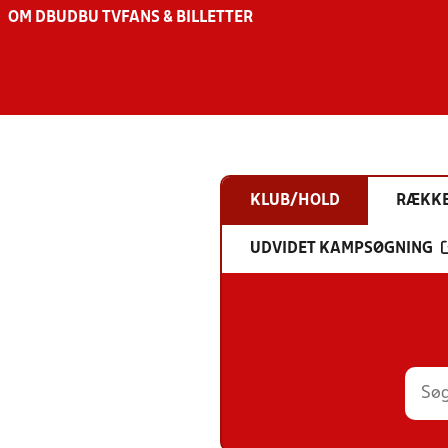
OM DBU
DBU TV
FANS & BILLETTER
KLUB/HOLD
RÆKK
UDVIDET KAMPSØGNING