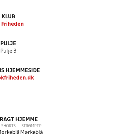
KLUB
 Friheden
PULJE
Pulje 3
S HJEMMESIDE
kfriheden.dk
DRAGT HJEMME
SHORTS
STRØMPER
ørkeblå
Mørkeblå