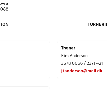
ovre
0088
TION
TURNERI
Træner
Kim Anderson
3678 0066 / 2371 4211
jtanderson@mail.dk