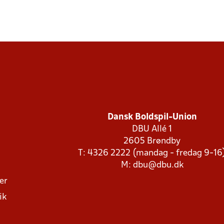
Dansk Boldspil-Union
DBU Allé 1
2605 Brøndby
T: 4326 2222 (mandag - fredag 9-16
M:
dbu@dbu.dk
ger
ik