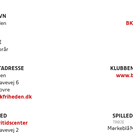
VN
den
BK
E
orår
TADRESSE
KLUBBEN
den
www.b
avevej 6
ovre
friheden.dk
TED
SPILLE
TRØJE
itidscenter
Mørkeblå
M
avevej 2