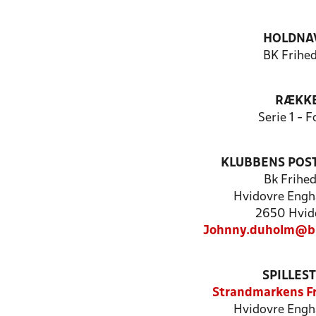
HOLDNA
BK Frihe
RÆKK
Serie 1 - F
KLUBBENS POS
Bk Frihe
Hvidovre Engh
2650 Hvid
Johnny.duholm@bk
SPILLES
Strandmarkens Fr
Hvidovre Engh