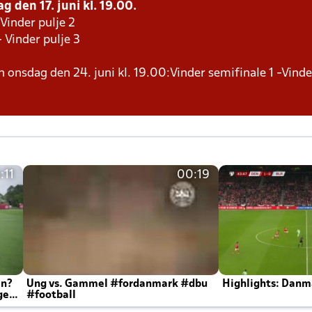
g den 17. juni kl. 19.00.
 Vinder pulje 2
- Vinder pulje 3
en onsdag den 24. juni kl. 19.00:Vinder semifinale 1 -Vind
:11
00:19
en?
Ung vs. Gammel #fordanmark #dbu
Highlights: Danma
ger
#football