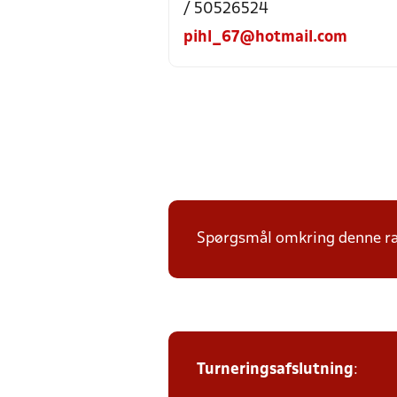
/ 50526524
pihl_67@hotmail.com
Spørgsmål omkring denne ræk
Turneringsafslutning
: