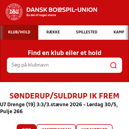
Hvad vil du søge efter?
KLUB/HOLD
RÆKKE
SPILLESTED
KAMP
INDHOLD OG NYHEDER
Find en klub eller et hold
STILLINGER, RESULTATER, KLUBBER OG
HOLD
SØNDERUP/SULDRUP IK FREM
U7 Drenge (19) 3:3/3.stævne 2026 - Lørdag 30/5,
Pulje 266