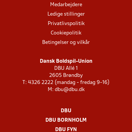
Medarbejdere
Ledige stillinger
Privatlivspolitik
Cookiepolitik
Betingelser og vilkår
Dansk Boldspil-Union
DBU Allé 1
2605 Brøndby
T: 4326 2222 (mandag - fredag 9-16)
M:
dbu@dbu.dk
DBU
DBU BORNHOLM
DBU FYN