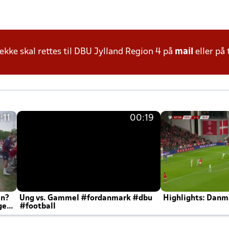
ke skal rettes til DBU Jylland Region 4 på
mail
eller på 
:11
00:19
en?
Ung vs. Gammel #fordanmark #dbu
Highlights: Danma
ger
#football