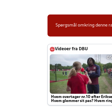
Spørgsmål omkring denne ræk
Videoer fra DBU
05
Hvem overtager nr.10 efter Eriks
Hvem glemmer sit pas? Hvem rin
Joachim altid til efter kampe?