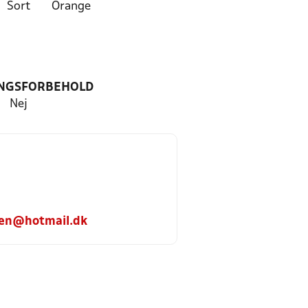
Sort
Orange
NGSFORBEHOLD
Nej
sen@hotmail.dk