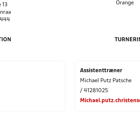
Orange
 13
nraa
7444
TION
TURNERI
Assistenttræner
Michael Putz Patsche
/ 41281025
Michael.putz.christen