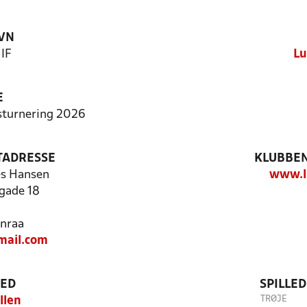
VN
 IF
Lu
E
rsturnering 2026
TADRESSE
KLUBBEN
s Hansen
www.li
gade 18
nraa
mail.com
TED
SPILLE
TRØJE
llen