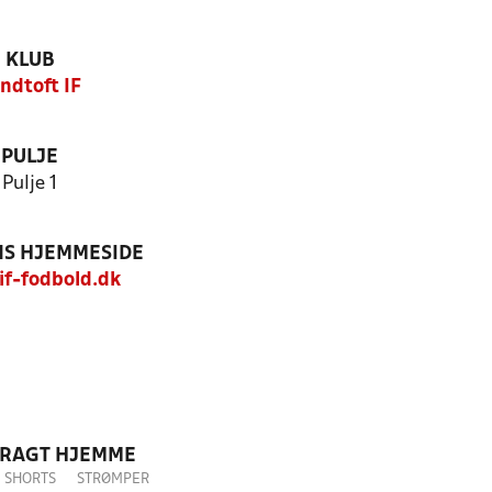
KLUB
ndtoft IF
PULJE
Pulje 1
S HJEMMESIDE
f-fodbold.dk
DRAGT HJEMME
SHORTS
STRØMPER