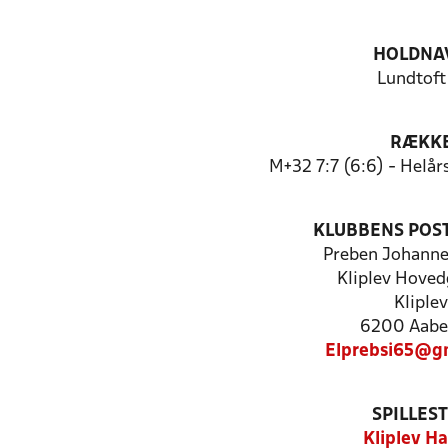
HOLDNA
Lundtoft
RÆKK
M+32 7:7 (6:6) - Helå
KLUBBENS POS
Preben Johanne
Kliplev Hoved
Kliplev
6200 Aabe
Elprebsi65@g
SPILLES
Kliplev Ha