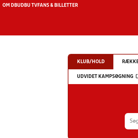
OM DBU
DBU TV
FANS & BILLETTER
KLUB/HOLD
RÆKK
UDVIDET KAMPSØGNING