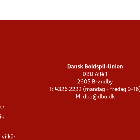
Dansk Boldspil-Union
DBU Allé 1
2605 Brøndby
T: 4326 2222 (mandag - fredag 9-16
M:
dbu@dbu.dk
ger
ik
 vilkår