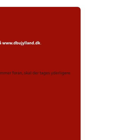
på
www.dbujylland.dk
.
kommer foran, skal der tages yderligere