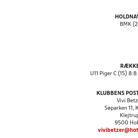
HOLDNA
BMK (2
RÆKK
U11 Piger C (15) 8:
KLUBBENS POS
Vivi Betz
Søparken 11, 
Klejtru
9500 Ho
vivibetzer@ho