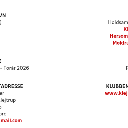
VN
)
Holdsam
K
Hersom/
Møldru
E
8 - Forår 2026
P
TADRESSE
KLUBBEN
er
www.klej
Klejtrup
p
bro
tmail.com