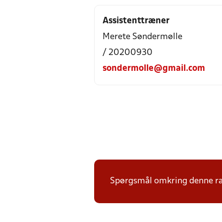
Assistenttræner
Merete Søndermølle
/ 20200930
sondermolle@gmail.com
Spørgsmål omkring denne ræk