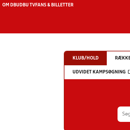
OM DBU
DBU TV
FANS & BILLETTER
KLUB/HOLD
RÆKK
UDVIDET KAMPSØGNING