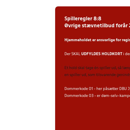
Spilleregler 8:8
Øvrige stævnetilbud forår
Hjemmeholdet er ansvarlige for regi
Der SKAL
UDFYLDES HOLDKORT
i de
Et hold skal tage én spiller ud, så læ
en spiller ud, som tilsvarende genind
Dommerkode 01 - her påsætter DBU J
Dommerkode 03 - er døm-selv-kampe 