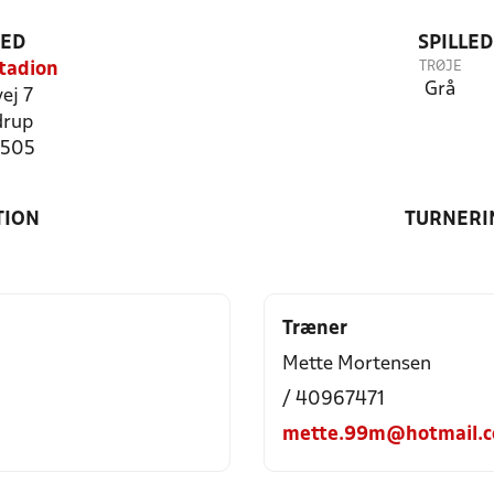
TED
SPILLE
TRØJE
tadion
Grå
ej 7
drup
1505
TION
TURNERI
Træner
Mette Mortensen
/ 40967471
mette.99m@hotmail.