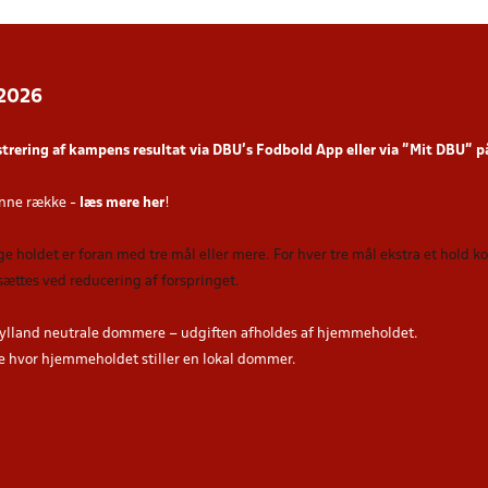
 2026
strering af kampens resultat via DBU’s Fodbold App
eller via ”Mit DBU” 
nne række -
læs mere her
!
nge holdet er foran med tre mål eller mere. For hver tre mål ekstra et hold 
sættes ved reducering af forspringet.
ylland neutrale dommere – udgiften afholdes af hjemmeholdet.
hvor hjemmeholdet stiller en lokal dommer.