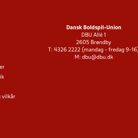
Dansk Boldspil-Union
DBU Allé 1
2605 Brøndby
T: 4326 2222 (mandag - fredag 9-16
M:
dbu@dbu.dk
ger
ik
 vilkår