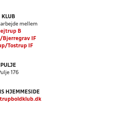
KLUB
arbejde mellem
lejtrup B
Bjerregrav IF
p/Tostrup IF
PULJE
ulje 176
S HJEMMESIDE
trupboldklub.dk