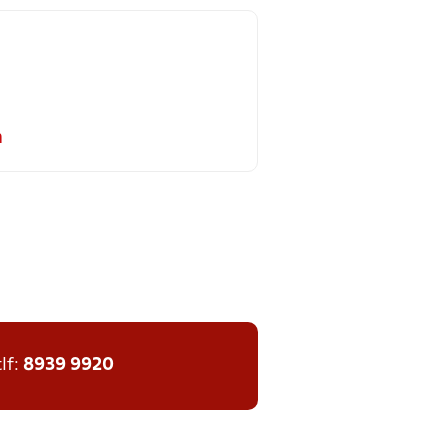
m
tlf:
8939 9920