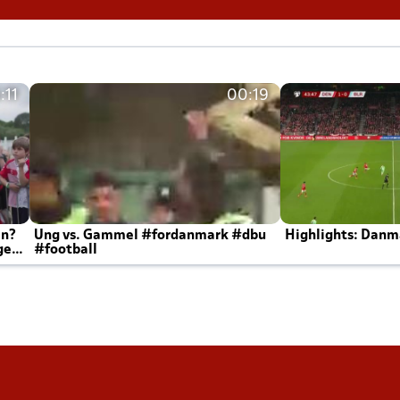
:11
00:19
en?
Ung vs. Gammel #fordanmark #dbu
Highlights: Danma
ger
#football