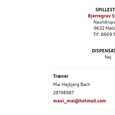
SPILLES
Bjerregrav S
Naundrupv
9632 Møl
Tlf: 8669 
DISPENSA
Nej
Træner
Mai Højbjerg Bach
28198987
maui_mai@hotmail.com