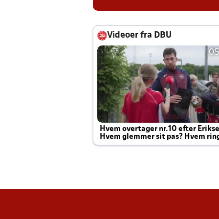
Videoer fra DBU
05
Hvem overtager nr.10 efter Eriks
Hvem glemmer sit pas? Hvem rin
Joachim altid til efter kampe?