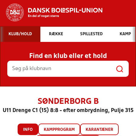
Hvad vil du søge efter?
KLUB/HOLD
RÆKKE
SPILLESTED
KAMP
INDHOLD OG NYHEDER
Find en klub eller et hold
STILLINGER, RESULTATER, KLUBBER OG
HOLD
SØNDERBORG B
U11 Drenge C1 (15) 8:8 - efter ombrydning, Pulje 315
INFO
KAMPPROGRAM
KARANTÆNER