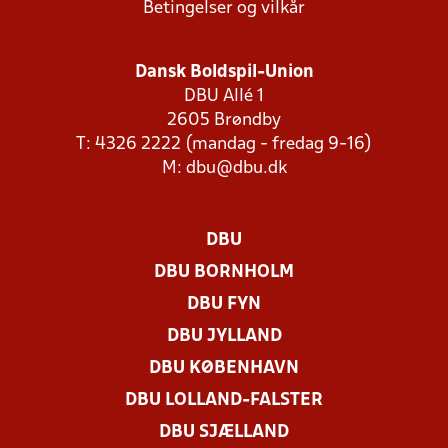
Betingelser og vilkår
Dansk Boldspil-Union
DBU Allé 1
2605 Brøndby
T: 4326 2222 (mandag - fredag 9-16)
M:
dbu@dbu.dk
DBU
DBU BORNHOLM
DBU FYN
DBU JYLLAND
DBU KØBENHAVN
DBU LOLLAND-FALSTER
DBU SJÆLLAND