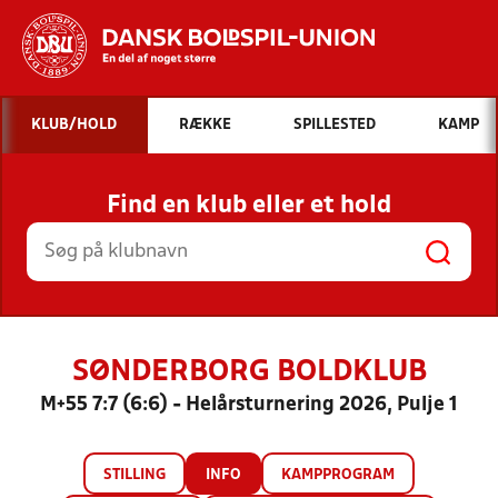
Hvad vil du søge efter?
KLUB/HOLD
RÆKKE
SPILLESTED
KAMP
INDHOLD OG NYHEDER
Find en klub eller et hold
STILLINGER, RESULTATER, KLUBBER OG
HOLD
SØNDERBORG BOLDKLUB
M+55 7:7 (6:6) - Helårsturnering 2026, Pulje 1
STILLING
INFO
KAMPPROGRAM