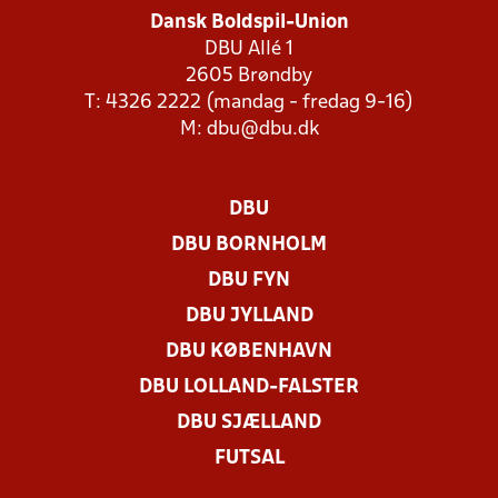
Dansk Boldspil-Union
DBU Allé 1
2605 Brøndby
T: 4326 2222 (mandag - fredag 9-16)
M:
dbu@dbu.dk
DBU
DBU BORNHOLM
DBU FYN
DBU JYLLAND
DBU KØBENHAVN
DBU LOLLAND-FALSTER
DBU SJÆLLAND
FUTSAL