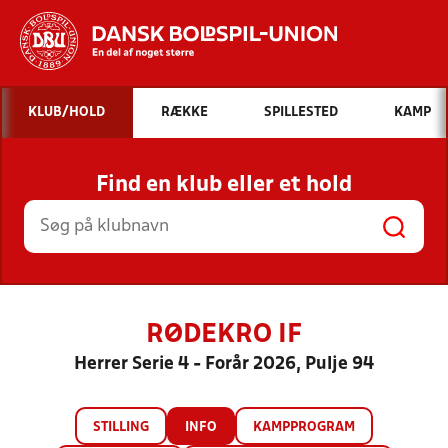
Hvad vil du søge efter?
KLUB/HOLD
RÆKKE
SPILLESTED
KAMP
INDHOLD OG NYHEDER
Find en klub eller et hold
STILLINGER, RESULTATER, KLUBBER OG
HOLD
RØDEKRO IF
Herrer Serie 4 - Forår 2026, Pulje 94
STILLING
INFO
KAMPPROGRAM