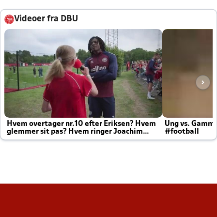
Videoer fra DBU
Hvem overtager nr.10 efter Eriksen? Hvem
Ung vs. Gamm
glemmer sit pas? Hvem ringer Joachim
#football
altid til efter kampe?