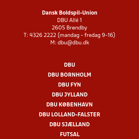
Dansk Boldspil-Union
DBU Allé 1
2605 Brøndby
T: 4326 2222 (mandag - fredag 9-16)
M:
dbu@dbu.dk
DBU
DBU BORNHOLM
DBU FYN
DBU JYLLAND
DBU KØBENHAVN
DBU LOLLAND-FALSTER
DBU SJÆLLAND
FUTSAL