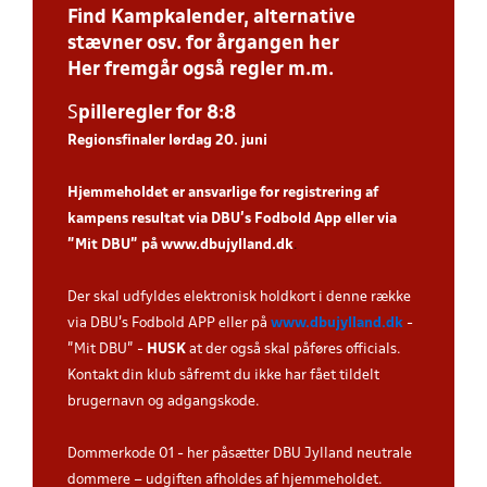
Find Kampkalender, alternative
stævner osv. for årgangen her
Her fremgår også regler m.m.
S
piller
egler for 8:8
Regionsfinaler lørdag 20. juni
Hjemmeholdet er ansvarlige for registrering af
kampens resultat via DBU’s Fodbold App eller via
”Mit DBU” på
www.dbujylland.dk
.
Der skal udfyldes elektronisk holdkort i denne række
via DBU's Fodbold APP eller på
www.dbujylland.dk
-
"Mit DBU" -
HUSK
at der også skal påføres officials.
Kontakt din klub såfremt du ikke har fået tildelt
brugernavn og adgangskode.
Dommerkode 01 - her påsætter DBU Jylland neutrale
dommere – udgiften afholdes af hjemmeholdet.