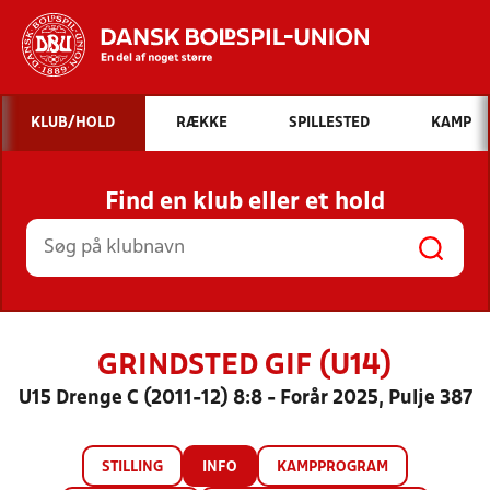
Hvad vil du søge efter?
KLUB/HOLD
RÆKKE
SPILLESTED
KAMP
INDHOLD OG NYHEDER
Find en klub eller et hold
STILLINGER, RESULTATER, KLUBBER OG
HOLD
GRINDSTED GIF (U14)
U15 Drenge C (2011-12) 8:8 - Forår 2025, Pulje 387
STILLING
INFO
KAMPPROGRAM