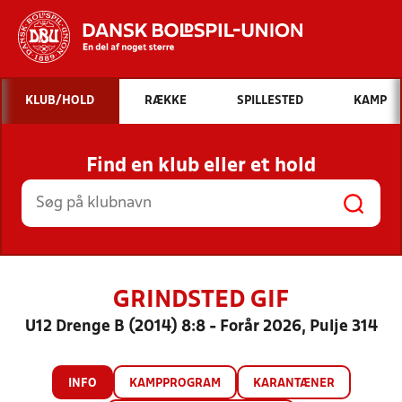
Hvad vil du søge efter?
KLUB/HOLD
RÆKKE
SPILLESTED
KAMP
INDHOLD OG NYHEDER
Find en klub eller et hold
STILLINGER, RESULTATER, KLUBBER OG
HOLD
GRINDSTED GIF
U12 Drenge B (2014) 8:8 - Forår 2026, Pulje 314
INFO
KAMPPROGRAM
KARANTÆNER