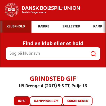
Hvad vil du søge efter?
KLUB/HOLD
RÆKKE
SPILLESTED
KAMP
INDHOLD OG NYHEDER
Find en klub eller et hold
STILLINGER, RESULTATER, KLUBBER OG
HOLD
GRINDSTED GIF
U9 Drenge A (2017) 5:5 TT, Pulje 16
INFO
KAMPPROGRAM
KARANTÆNER