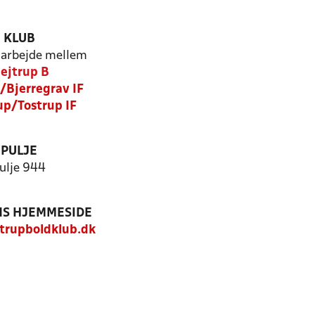
KLUB
arbejde mellem
lejtrup B
Bjerregrav IF
p/Tostrup IF
PULJE
ulje 944
S HJEMMESIDE
trupboldklub.dk