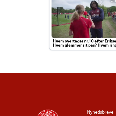
05
Hvem overtager nr.10 efter Eriks
Hvem glemmer sit pas? Hvem rin
Joachim altid til efter kampe?
Nyhedsbreve