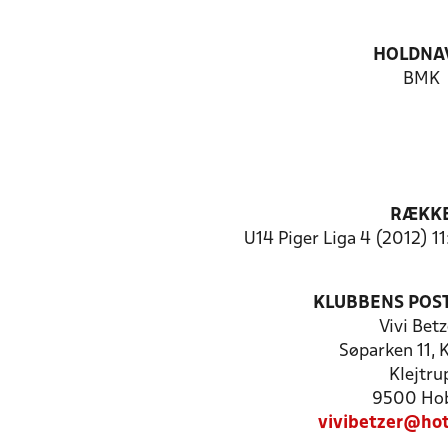
HOLDNA
BMK
RÆKK
U14 Piger Liga 4 (2012) 1
KLUBBENS POS
Vivi Betz
Søparken 11, 
Klejtru
9500 Ho
vivibetzer@ho