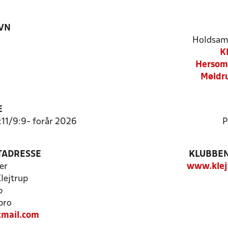
VN
Holdsam
K
Hersom/
Møldru
E
1:11/9:9- forår 2026
P
TADRESSE
KLUBBEN
er
www.klej
Klejtrup
p
bro
tmail.com