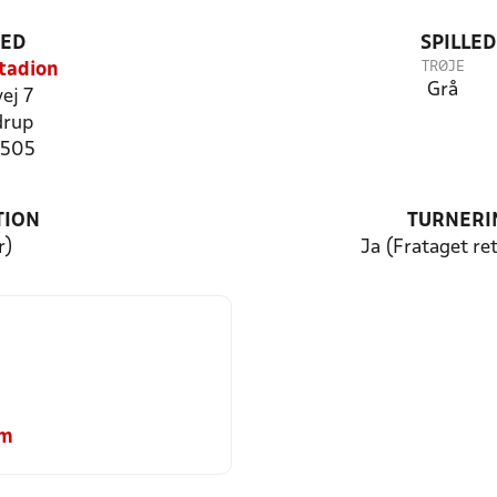
TED
SPILLE
TRØJE
tadion
Grå
ej 7
drup
1505
TION
TURNERI
r)
Ja (Frataget ret
om