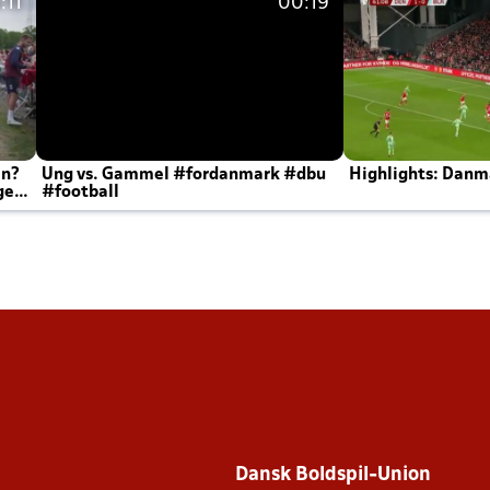
:11
00:19
en?
Ung vs. Gammel #fordanmark #dbu
Highlights: Danma
ger
#football
Dansk Boldspil-Union