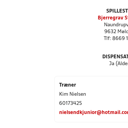
SPILLES
Bjerregrav S
Naundrupv
9632 Møl
Tlf: 8669 
DISPENSA
Ja (Alde
Træner
Kim Nielsen
60173425
nielsendkjunior@hotmail.c