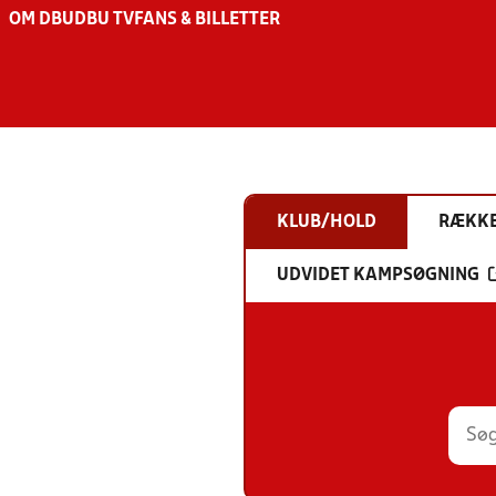
OM DBU
DBU TV
FANS & BILLETTER
KLUB/HOLD
RÆKK
UDVIDET KAMPSØGNING