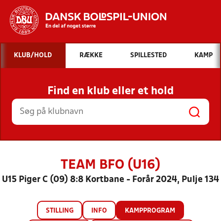
Hvad vil du søge efter?
KLUB/HOLD
RÆKKE
SPILLESTED
KAMP
INDHOLD OG NYHEDER
Find en klub eller et hold
STILLINGER, RESULTATER, KLUBBER OG
HOLD
TEAM BFO (U16)
U15 Piger C (09) 8:8 Kortbane - Forår 2024, Pulje 134
STILLING
INFO
KAMPPROGRAM