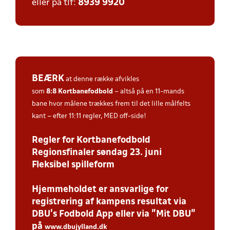
eller på tlf:
8939 9920
BEÆRK
at denne række afvikles
som
8:8
Kortbanefodbold
– altså på en 11-mands
bane hvor målene trækkes frem til det lille målfelts
kant – efter 11:11 regler, MED off-side!
Regler for Kortbanefodbold
Regionsfinaler søndag 23. juni
Fleksibel spilleform
Hjemmeholdet er ansvarlige for
registrering af kampens resultat via
DBU’s Fodbold App eller via ”Mit DBU”
på
www.dbujylland.dk
.