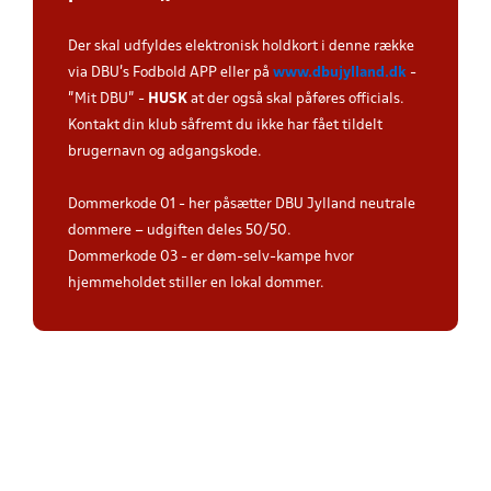
Der skal udfyldes elektronisk holdkort i denne række
via DBU's Fodbold APP eller på
www.dbujylland.dk
-
"Mit DBU" -
HUSK
at der også skal påføres officials.
Kontakt din klub såfremt du ikke har fået tildelt
brugernavn og adgangskode.
Dommerkode 01 - her påsætter DBU Jylland neutrale
dommere – udgiften deles 50/50.
Dommerkode 03 - er døm-selv-kampe hvor
hjemmeholdet stiller en lokal dommer.