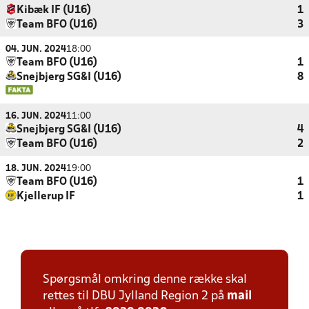
Kibæk IF (U16)
1
Team BFO (U16)
3
04. JUN. 2024
18:00
Team BFO (U16)
1
Snejbjerg SG&I (U16)
8
16. JUN. 2024
11:00
Snejbjerg SG&I (U16)
4
Team BFO (U16)
2
18. JUN. 2024
19:00
Team BFO (U16)
1
Kjellerup IF
1
Spørgsmål omkring denne række skal
rettes til DBU Jylland Region 2 på
mail