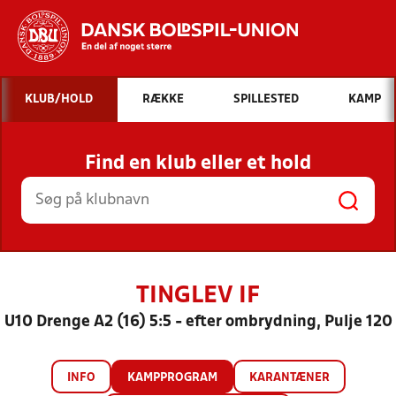
Hvad vil du søge efter?
KLUB/HOLD
RÆKKE
SPILLESTED
KAMP
INDHOLD OG NYHEDER
Find en klub eller et hold
STILLINGER, RESULTATER, KLUBBER OG
HOLD
TINGLEV IF
U10 Drenge A2 (16) 5:5 - efter ombrydning, Pulje 120
INFO
KAMPPROGRAM
KARANTÆNER