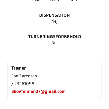
Hvid
Hvid
Rød
DISPENSATION
Nej
TURNERINGSFORBEHOLD
Nej
Træner
Jan Sørensen
/ 23261098
Skovfennen27@gmail.com