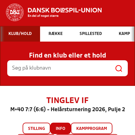
Hvad vil du søge efter?
KLUB/HOLD
RÆKKE
SPILLESTED
KAMP
INDHOLD OG NYHEDER
Find en klub eller et hold
STILLINGER, RESULTATER, KLUBBER OG
HOLD
TINGLEV IF
M+40 7:7 (6:6) - Helårsturnering 2026, Pulje 2
STILLING
INFO
KAMPPROGRAM